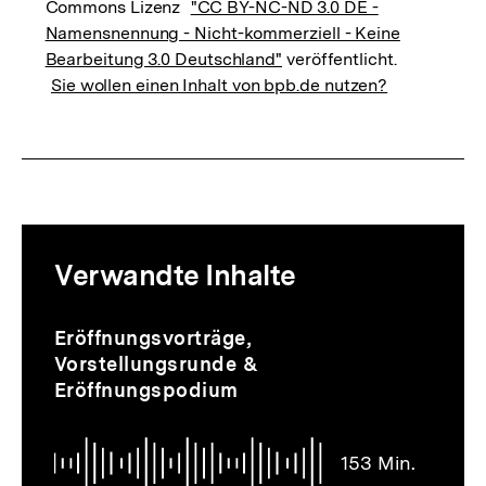
Commons Lizenz
"CC BY-NC-ND 3.0 DE -
Namensnennung - Nicht-kommerziell - Keine
Bearbeitung 3.0 Deutschland"
veröffentlicht.
Sie wollen einen Inhalt von bpb.de nutzen?
Mediatheksinhalte
Verwandte Inhalte
zur
Thematik
Audio
Dauer
Inhaltskarussell
Eröffnungsvorträge,
153
überspringen
Vorstellungsrunde &
Min.
Eröffnungspodium
153 Min.