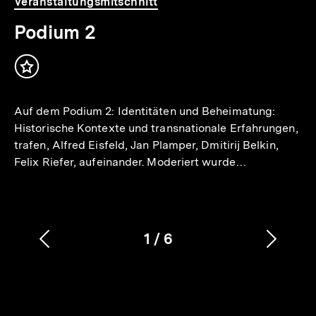
Veranstaltungsmitschnitt
Podium 2
Inhalt
merken
Auf dem Podium 2: Identitäten und Beheimatung:
Historische Kontexte und transnationale Erfahrungen,
trafen, Alfred Eisfeld, Jan Plamper, Dmitirij Belkin,
Felix Riefer, aufeinander. Moderiert wurde…
1
/
6
Vorherigen
Nächs
Karussellinhalt
von
Inhalt
Inhalt
anzeigen
anzei