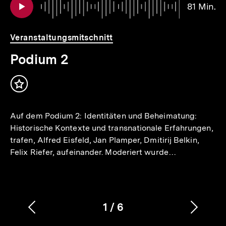
81 Min.
für
überspringen
81
.
weitere
Mi
Inhalte
Veranstaltungsmitschnitt
Podium 2
Inhalt
merken
Auf dem Podium 2: Identitäten und Beheimatung:
Historische Kontexte und transnationale Erfahrungen,
trafen, Alfred Eisfeld, Jan Plamper, Dmitirij Belkin,
Felix Riefer, aufeinander. Moderiert wurde…
1
/
6
Vorherigen
Nächs
Karussellinhalt
von