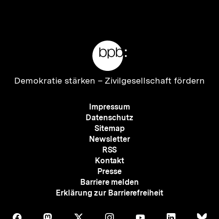
Inhalt
Inhalt
anzeigen
anzei
Meta-
Links
Zur
Demokratie stärken –
Zivilgesellschaft fördern
Startseite
der
Meta-
Impressum
bpb
Navigation
Datenschutz
Sitemap
Newsletter
RSS
Kontakt
Presse
Barriere melden
Erklärung zur Barrierefreiheit
Auf
Auf
Auf
Auf
Auf
Auf
Au