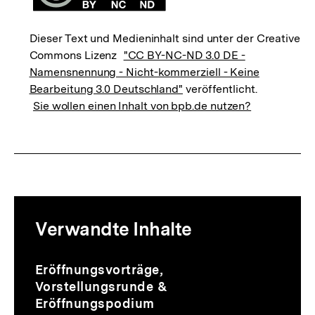
Dieser Text und Medieninhalt sind unter der Creative
Commons Lizenz
"CC BY-NC-ND 3.0 DE -
Namensnennung - Nicht-kommerziell - Keine
Bearbeitung 3.0 Deutschland"
veröffentlicht.
Sie wollen einen Inhalt von bpb.de nutzen?
Mediatheksinhalte
Verwandte Inhalte
zur
Thematik
Audio
Dauer
Inhaltskarussell
Eröffnungsvorträge,
153
überspringen
Vorstellungsrunde &
Min.
Eröffnungspodium