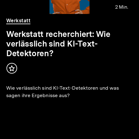
2 Min.
io
er
Video
Dauer
Werkstatt
2
Min.
Werkstatt recherchiert: Wie
verlässlich sind KI-Text-
Detektoren?
Inhalt
merken
Wie verlässlich sind KI-Text-Detektoren und was
sagen ihre Ergebnisse aus?