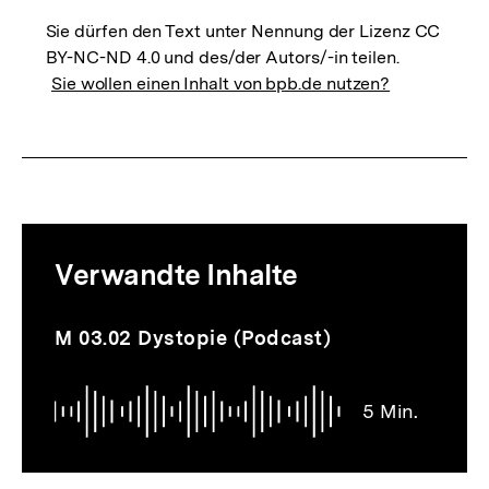
Sie dürfen den Text unter Nennung der Lizenz CC
BY-NC-ND 4.0 und des/der Autors/-in teilen.
Sie wollen einen Inhalt von bpb.de nutzen?
Mediatheksinhalte
Verwandte Inhalte
zur
Thematik
Audio
Dauer
M 03.02 Dystopie (Podcast)
5
Min.
5 Min.