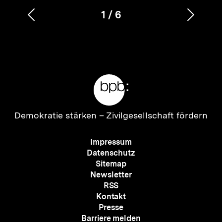
1
/
6
Vorherigen
Nächs
Karussellinhalt
von
Inhalt
Inhalt
anzeigen
anzei
Meta-
Links
Zur
Demokratie stärken –
Zivilgesellschaft fördern
Startseite
der
Meta-
Impressum
bpb
Navigation
Datenschutz
Sitemap
Newsletter
RSS
Kontakt
Presse
Barriere melden