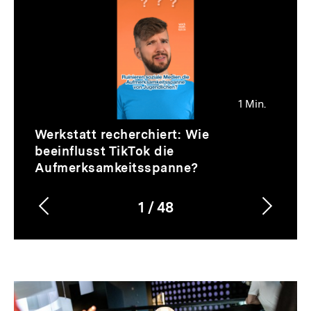
überspringen
1 Min.
Video
Dauer
Werkstatt recherchiert: Wie
1
beeinflusst TikTok die
Min.
Aufmerksamkeitsspanne?
1
/
48
Vorherigen
Nächs
Karussellinhalt
von
Inhalt
Inhalt
anzeigen
anzei
Dossier