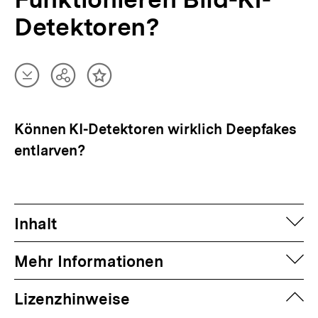
Detektoren?
Artikel
Teilen
Inhalt
herunterladen
Optionen
merken
anzeigen
Können KI-Detektoren wirklich Deepfakes
entlarven?
auf
Inhalt
auf
Mehr Informationen
zuk
Lizenzhinweise