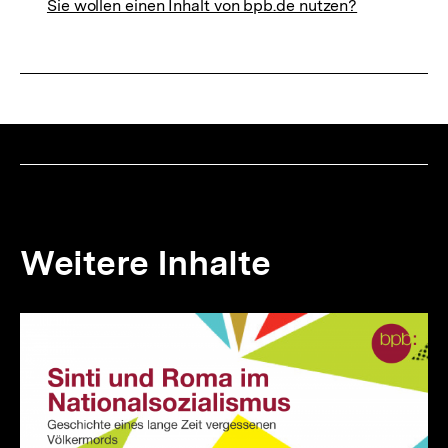
Sie wollen einen Inhalt von bpb.de nutzen?
Weitere Inhalte
Inhaltskarousell
Inhaltskarussell
für
überspringen
weitere
Inhalte