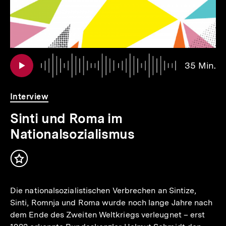
Au
Da
35 Min.
3
Mi
Interview
Sinti und Roma im
Nationalsozialismus
Inhalt
merken
Die nationalsozialistischen Verbrechen an Sintize,
Sinti, Romnja und Roma wurde noch lange Jahre nach
dem Ende des Zweiten Weltkriegs verleugnet – erst