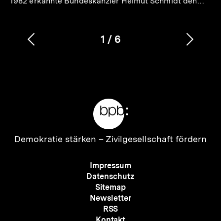
1982 erkannte Bundeskanzler Helmut Schmidt den…
1
/
6
Vorherigen
Nächs
Karussellinhalt
von
Inhalt
Inhalt
anzeigen
anzei
Meta-
Links
Zur
Demokratie stärken –
Zivilgesellschaft fördern
Startseite
der
Meta-
Impressum
bpb
Navigation
Datenschutz
Sitemap
Newsletter
RSS
Kontakt