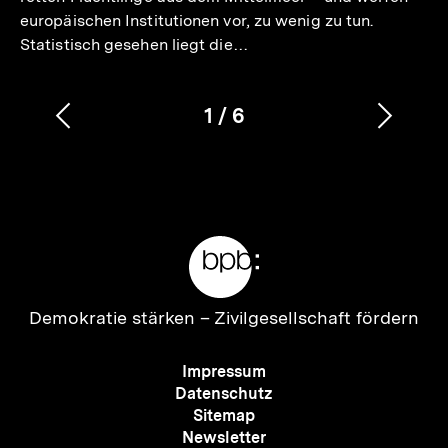
europäischen Institutionen vor, zu wenig zu tun.
Statistisch gesehen liegt die…
1
/
6
Vorherigen
Nächs
Karussellinhalt
von
Inhalt
Inhalt
anzeigen
anzei
Meta-
Links
Zur
Demokratie stärken –
Zivilgesellschaft fördern
Startseite
der
Meta-
Impressum
bpb
Navigation
Datenschutz
Sitemap
Newsletter