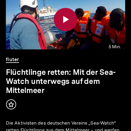
weitere
Inhalte
5 Min.
Video
Dauer
fluter
5
Min.
Flüchtlinge retten: Mit der Sea-
Watch unterwegs auf dem
Mittelmeer
Inhalt
merken
Die Aktivisten des deutschen Vereins „Sea-Watch“
retten Flüchtlinge aus dem Mittelmeer – und werfen