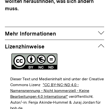
wollten herausfinden, was sich ändern
muss.
auf
Mehr Informationen
zuk
Lizenzhinweise
Dieser Text und Medieninhalt sind unter der Creative
Commons Lizenz
"CC BY-NC-ND 4.0 -
Namensnennung - Nicht kommerziell - Keine
Bearbeitungen 4.0 International"
veröffentlicht.
Autor/-in: Fenja Akinde-Hummel & Juraj Jordan für
bpb.de