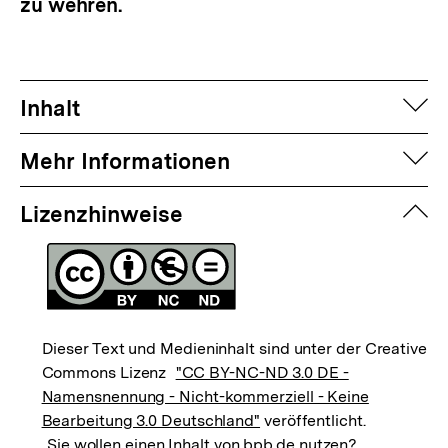
zu wehren.
auf
Inhalt
auf
Mehr Informationen
zuk
Lizenzhinweise
Dieser Text und Medieninhalt sind unter der Creative
Commons Lizenz
"CC BY-NC-ND 3.0 DE -
Namensnennung - Nicht-kommerziell - Keine
Bearbeitung 3.0 Deutschland"
veröffentlicht.
Sie wollen einen Inhalt von bpb.de nutzen?