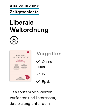
Dossier
Aus Politik und
Zeitgeschichte
zur
Liberale
Thematik
Weltordnung
Inhalt
merken
Vergriffen
verfügbar
Online
lesen
zum
verfügbar
Pdf
als
verfügbar
Epub
als
Das System von Werten,
Verfahren und Interessen,
das bislang unter dem