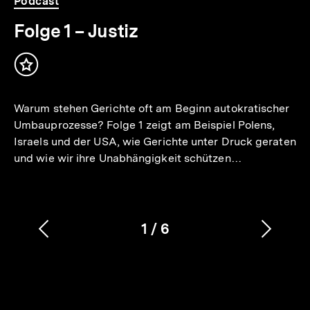
Podcast
Folge 1 – Justiz
Inhalt
merken
Warum stehen Gerichte oft am Beginn autokratischer
Umbauprozesse? Folge 1 zeigt am Beispiel Polens,
Israels und der USA, wie Gerichte unter Druck geraten
und wie wir ihre Unabhängigkeit schützen…
1
/
6
Vorherigen
Nächs
Karussellinhalt
von
Inhalt
Inhalt
anzeigen
anzei