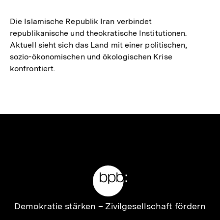
merken
Die Islamische Republik Iran verbindet
republikanische und theokratische Institutionen.
Aktuell sieht sich das Land mit einer politischen,
sozio-ökonomischen und ökologischen Krise
konfrontiert.
Meta-
Links
Zur
Demokratie stärken –
Zivilgesellschaft fördern
Startseite