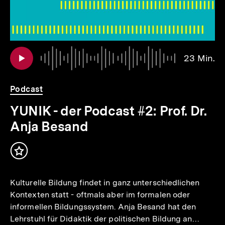
io
er
Au
Da
23 Min.
2
.
Mi
Podcast
YUNIK - der Podcast #2: Prof. Dr.
Anja Besand
Inhalt
merken
Kulturelle Bildung findet in ganz unterschiedlichen
Kontexten statt - oftmals aber im formalen oder
informellen Bildungssystem. Anja Besand hat den
Lehrstuhl für Didaktik der politischen Bildung an…