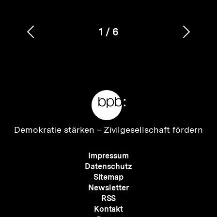
1
/
6
Vorherigen
Nächs
Karussellinhalt
von
Inhalt
Inhalt
anzeigen
anzei
Meta-
Links
Zur
Demokratie stärken –
Zivilgesellschaft fördern
Startseite
der
Meta-
Impressum
bpb
Navigation
Datenschutz
Sitemap
Newsletter
RSS
Kontakt