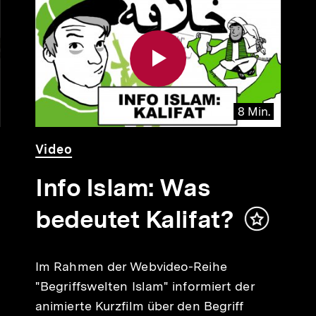
8 Min.
Video
Dauer
Video
8
Min.
Info Islam: Was
bedeutet Kalifat?
Inhalt
merken
Im Rahmen der Webvideo-Reihe
"Begriffswelten Islam" informiert der
animierte Kurzfilm über den Begriff