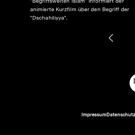
"Begriffswelten Islam" informiert der
animierte Kurzfilm über den Begriff der
"Dschahiliyya".
1
/
2
Karussellinhalt
von
Vorheri
Inhalt
anzeige
Meta-
Links
Impressum
Datenschut