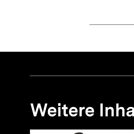
Weitere Inha
Inhaltskarousell
Inhaltskarussell