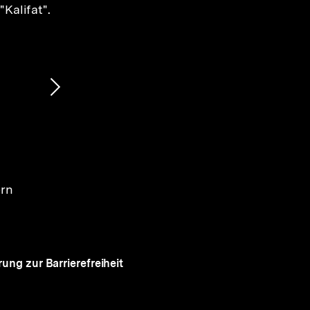
"Kalifat".
Nächsten
Inhalt
anzeigen
ern
rung zur Barrierefreiheit
Auf
Zum