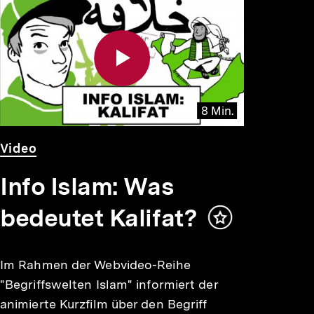
8 Min.
Video
Dauer
Video
8
Min.
Info Islam: Was
bedeutet Kalifat?
Inhalt
merken
Im Rahmen der Webvideo-Reihe
"Begriffswelten Islam" informiert der
animierte Kurzfilm über den Begriff