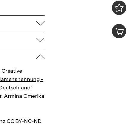
0
Merklist
aufklappen
ansehen
0
Artik
im
aufklappen
Shop-
Warenko
ansehen
zuklappen
 Creative
 Namensnennung -
 Deutschland"
 Dr. Armina Omerika
zenz CC BY-NC-ND