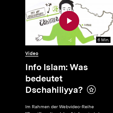
für
überspringen
weitere
Inhalte
 Min.
6 Min.
Video
Dauer
Video
6
Min.
Info Islam: Was
bedeutet
Inhalt
merken
Dschahiliyya?
Inhalt
merken
er
Im Rahmen der Webvideo-Reihe