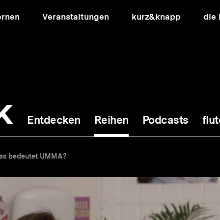
ernen
Veranstaltungen
kurz&knapp
die
k
Entdecken
Reihen
Podcasts
flut
ion
as bedeutet UMMA?