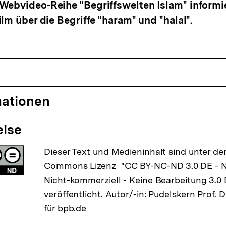
ebvideo-Reihe "Begriffswelten Islam" informie
lm über die Begriffe "haram" und "halal".
mationen
eise
Dieser Text und Medieninhalt sind unter der
Commons Lizenz
"CC BY-NC-ND 3.0 DE -
Nicht-kommerziell - Keine Bearbeitung 3.0
veröffentlicht. Autor/-in: Pudelskern Prof.
für bpb.de