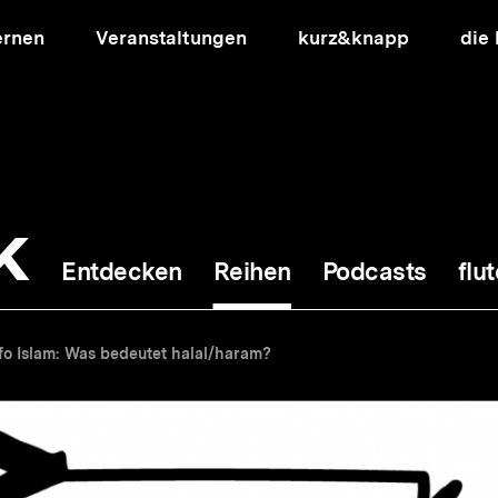
ernen
Veranstaltungen
kurz&knapp
die
k
Entdecken
Reihen
Podcasts
flut
ion
fo Islam: Was bedeutet halal/haram?