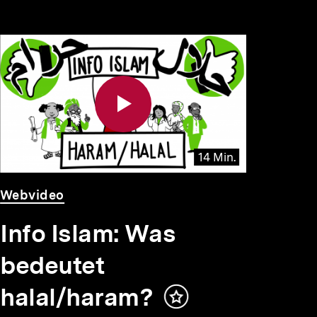
14 Min.
Video
Dauer
Webvideo
14
Min.
Info Islam: Was
bedeutet
halal/haram?
Inhalt
merken