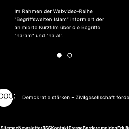
Im Rahmen der Webvideo-Reihe
"Begriffswelten Islam" informiert der
animierte Kurzfilm über die Begriffe
"haram" und "halal".
gen
Springe zum Inhalt
1
(
Aktueller Inhalt
)
Springe zum Inhalt
2
n
Zur
Demokratie stärken –
Zivilgesellschaft förd
Startseite
der
bpb
Meta-
z
Sitemap
Newsletter
RSS
Kontakt
Presse
Barriere melden
Erklä