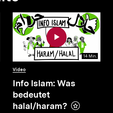
14 Min.
Video
Dauer
Video
14
Min.
Info Islam: Was
bedeutet
halal/haram?
Inhalt
merken