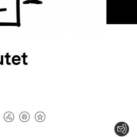
utet
Artikel
Teilen
Inhalt
drucken
Optionen
merken
anzeigen