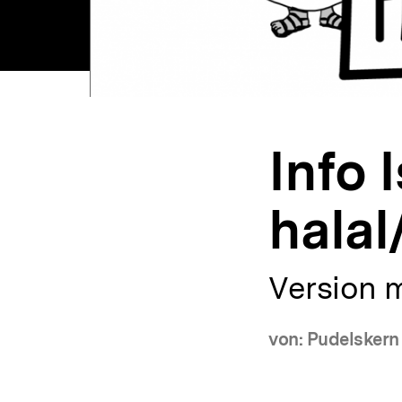
Info 
hala
Version m
von: Pudelskern