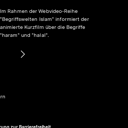
Im Rahmen der Webvideo-Reihe
"Begriffswelten Islam" informiert der
animierte Kurzfilm über die Begriffe
"haram" und "halal".
Nächsten
Inhalt
anzeigen
ern
rung zur Barrierefreiheit