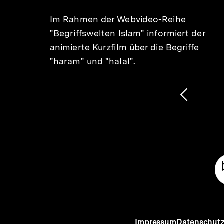
er
Im Rahmen der Webvideo-Reihe
d das
"Begriffswelten Islam" informiert der
animierte Kurzfilm über die Begriffe
"haram" und "halal".
1
/
2
Karussellinhalt
von
Vorheri
Inhalt
anzeige
Meta-
Links
Impressum
Datenschut