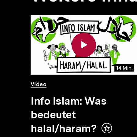
Inhaltskarousell
Inhaltskarussell
für
überspringen
weitere
Inhalte
 Min.
14 Min.
Video
Dauer
Video
14
Min.
e
Info Islam: Was
bedeutet
halal/haram?
Inhalt
merken