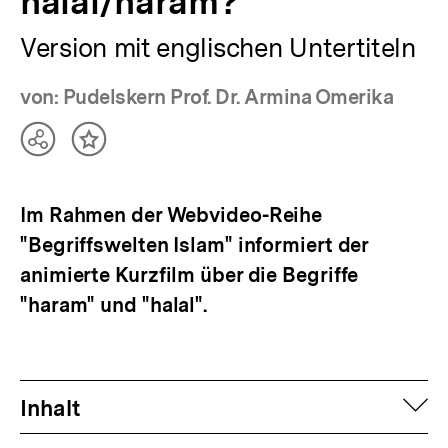
halal/haram?
Version mit englischen Untertiteln
von: Pudelskern Prof. Dr. Armina Omerika
Teilen
Inhalt
Optionen
merken
anzeigen
Im Rahmen der Webvideo-Reihe
"Begriffswelten Islam" informiert der
animierte Kurzfilm über die Begriffe
"haram" und "halal".
auf
Inhalt