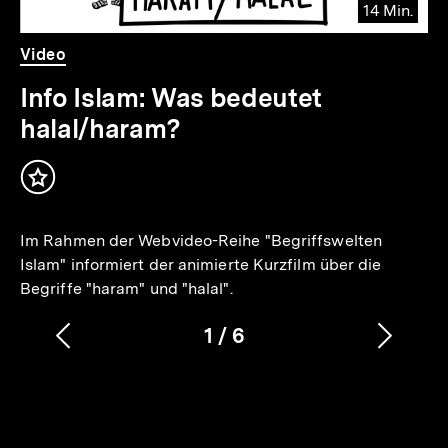
14 Min.
Video
Dauer
Video
14
Min.
Info Islam: Was bedeutet
halal/haram?
Inhalt
merken
Im Rahmen der Webvideo-Reihe "Begriffswelten
Islam" informiert der animierte Kurzfilm über die
Begriffe "haram" und "halal".
1
/
6
Vorherigen
Nächs
Karussellinhalt
von
Inhalt
Inhalt
anzeigen
anzei