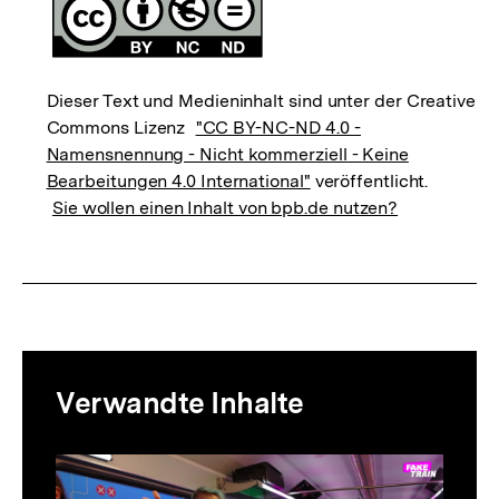
Dieser Text und Medieninhalt sind unter der Creative
Commons Lizenz
"CC BY-NC-ND 4.0 -
Namensnennung - Nicht kommerziell - Keine
Bearbeitungen 4.0 International"
veröffentlicht.
Sie wollen einen Inhalt von bpb.de nutzen?
Mediatheksinhalte
Verwandte Inhalte
zur
Thematik
Inhaltskarussell
überspringen