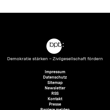
Meta-
Links
Zur
Demokratie stärken –
Zivilgesellschaft fördern
Startseite
der
Meta-
Impressum
bpb
Navigation
Datenschutz
Sitemap
Newsletter
RSS
Kontakt
Presse
Barriere melden