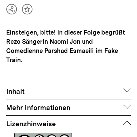
Teilen
Inhalt
Optionen
merken
anzeigen
Einsteigen, bitte! In dieser Folge begrüßt
Rezo Sängerin Naomi Jon und
Comedienne Parshad Esmaeili im Fake
Train.
auf
Inhalt
auf
Mehr Informationen
zuk
Lizenzhinweise