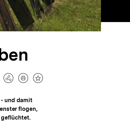
eben
Artikel
Teilen
Inhalt
drucken
Optionen
merken
anzeigen
 - und damit
enster flogen,
geflüchtet.