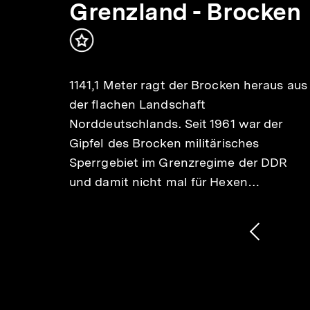
Min.
ch-
Grenzland - Brocken
Inhalt
merken
1141,1 Meter ragt der Brocken heraus aus
der flachen Landschaft
Norddeutschlands. Seit 1961 war der
 die
Gipfel des Brocken militärisches
l
Sperrgebiet im Grenzregime der DDR
lagen
und damit nicht mal für Hexen…
1
/
2
Karussellinhalt
von
Vorheri
Inhalt
anzeige