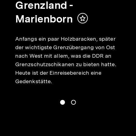
Min.
Grenzland -
Marienborn
Inhalt
merken
Anfangs ein paar Holzbaracken, später
der wichtigste Grenzübergang von Ost
nach West mit allem, was die DDR an
Grenzschutzschikanen zu bieten hatte.
Heute ist der Einreisebereich eine
Gedenkstätte.
gen
Springe zum Inhalt
1
(
Aktueller Inhalt
)
Springe zum Inhalt
2
n