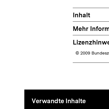
Inhalt
Mehr Infor
Lizenzhinw
© 2009 Bundesze
Mediatheksi
Verwandte Inhalte