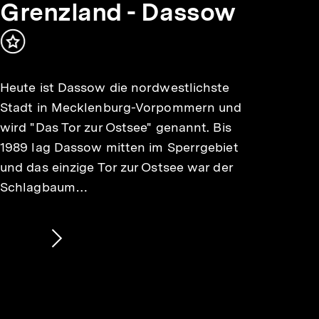
Min.
Grenzland - Dassow
Inhalt
merken
Heute ist Dassow die nordwestlichste
Stadt in Mecklenburg-Vorpommern und
wird "Das Tor zur Ostsee" genannt. Bis
1989 lag Dassow mitten im Sperrgebiet
und das einzige Tor zur Ostsee war der
Schlagbaum…
Nächsten
Inhalt
anzeigen