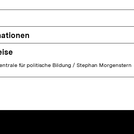
mationen
eise
ntrale für politische Bildung / Stephan Morgenstern
nhalte