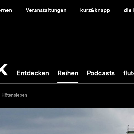
ernen
Veranstaltungen
kurz&knapp
die
k
Entdecken
Reihen
Podcasts
flut
ion
- Hötensleben