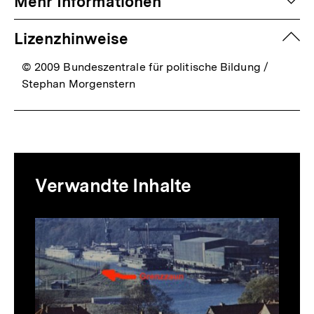
auf
Mehr Informationen
zuk
Lizenzhinweise
© 2009 Bundeszentrale für politische Bildung /
Stephan Morgenstern
Mediatheksinhalte
Verwandte Inhalte
zur
Thematik
Inhaltskarussell
überspringen