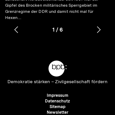
Gipfel des Brocken militärisches Sperrgebiet im
Grenzregime der DDR und damit nicht mal für
Hexen…
1
/
6
Vorherigen
Nächs
Karussellinhalt
von
Inhalt
Inhalt
anzeigen
anzei
Meta-
Links
Zur
Demokratie stärken –
Zivilgesellschaft fördern
Startseite
der
Meta-
Impressum
bpb
Navigation
Datenschutz
Sitemap
Newsletter