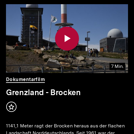
Inhaltskarousell
Inhaltskarussell
für
überspringen
weitere
Inhalte
7 Min.
Video
Dauer
Dokumentarfilm
7
Min.
Grenzland - Brocken
Inhalt
merken
1141,1 Meter ragt der Brocken heraus aus der flachen
Landschaft Norddeutschlands. Seit 1961 war der