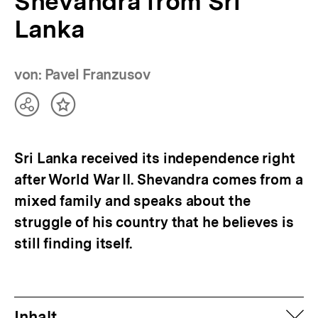
Shevandra from Sri
Lanka
von: Pavel Franzusov
Teilen
Inhalt
Optionen
merken
anzeigen
Sri Lanka received its independence right
after World War II. Shevandra comes from a
mixed family and speaks about the
struggle of his country that he believes is
still finding itself.
auf
Inhalt