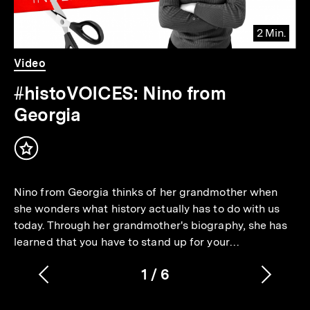
2 Min.
Video
Dauer
Video
2
Min.
#histoVOICES: Nino from
Georgia
Inhalt
merken
Nino from Georgia thinks of her grandmother when
she wonders what history actually has to do with us
today. Through her grandmother's biography, she has
learned that you have to stand up for your…
1
/
6
Vorherigen
Nächs
Karussellinhalt
von
Inhalt
Inhalt