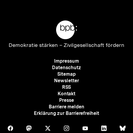
anzeigen
anzei
Meta-
Links
Zur
Demokratie stärken –
Zivilgesellschaft fördern
Startseite
der
Meta-
Impressum
bpb
Navigation
Datenschutz
Sitemap
Newsletter
RSS
Kontakt
Presse
Barriere melden
Erklärung zur Barrierefreiheit
Auf
Auf
Auf
Auf
Auf
Auf
Au
Folgen
Folgen
Folgen
Folgen
Folgen
Folgen
Fol