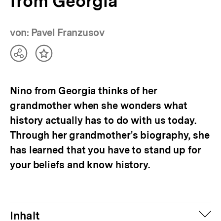
from Georgia
von: Pavel Franzusov
Teilen
Inhalt
Optionen
merken
anzeigen
Nino from Georgia thinks of her
grandmother when she wonders what
history actually has to do with us today.
Through her grandmother's biography, she
has learned that you have to stand up for
your beliefs and know history.
auf
Inhalt