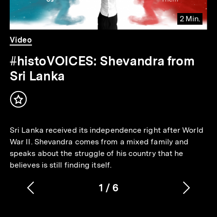
2 Min.
Video
Dauer
Video
2
Min.
#histoVOICES: Shevandra from
Sri Lanka
Inhalt
merken
Sri Lanka received its independence right after World
War II. Shevandra comes from a mixed family and
speaks about the struggle of his country that he
believes is still finding itself.
1
/
6
Vorherigen
Nächs
Karussellinhalt
von
Inhalt
Inhalt