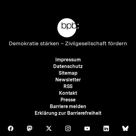
anzeigen
anzei
Meta-
Links
Zur
Demokratie stärken –
Zivilgesellschaft fördern
Startseite
der
Meta-
Impressum
bpb
Navigation
Datenschutz
Sitemap
Newsletter
RSS
Kontakt
Presse
Barriere melden
Erklärung zur Barrierefreiheit
Auf
Auf
Auf
Auf
Auf
Auf
Au
Folgen
Folgen
Folgen
Folgen
Folgen
Folgen
Fol
Facebook
Mastodon
X
Instagram
Youtube
LinkedIn
Bl