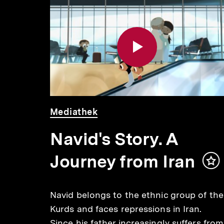
Inhaltskarousell
Inhaltskarussell
für
überspringen
weitere
Inhalte
 Min.
Video
Dauer
Mediathek
Navid's Story. A
Journey from Iran
Inh
me
Navid belongs to the ethnic group of the
Kurds and faces repressions in Iran.
Since his father increasingly suffers from