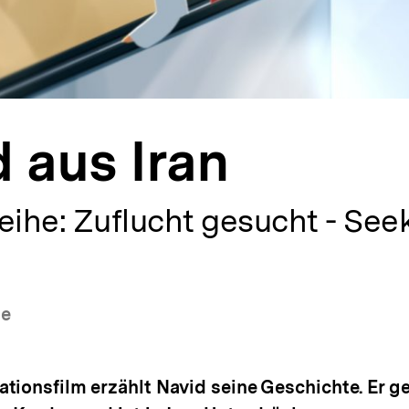
 aus Iran
eihe: Zuflucht gesucht - See
ne
tionsfilm erzählt Navid seine Geschichte. Er ge