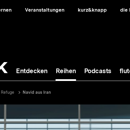
ernen
Veranstaltungen
kurz&knapp
die
k
Entdecken
Reihen
Podcasts
flut
ion
g Refuge
Navid aus Iran