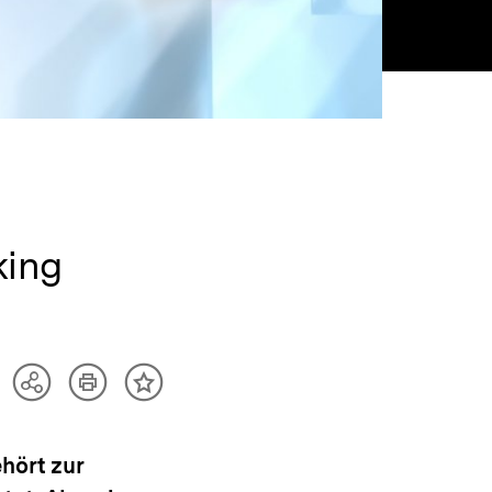
king
Artikel
Teilen
Inhalt
drucken
Optionen
merken
anzeigen
hört zur