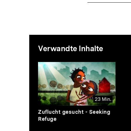
Mediatheksi
Verwandte Inhalte
zur
Inhaltskarussell
überspringen
Thematik
23 Min.
Video
Dauer
Zuflucht gesucht - Seeking
23
Refuge
Min.