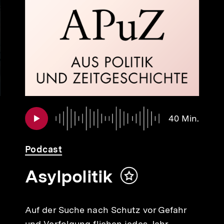
Audio
Dauer
40 Min.
40
Min.
Podcast
alt
Asylpolitik
rken
Inhalt
merken
Auf der Suche nach Schutz vor Gefahr
und Verfolgung fliehen jedes Jahr