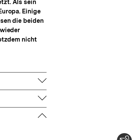
zt. Als sein
Europa. Einige
ssen die beiden
 wieder
otzdem nicht
aufklappen
aufklappen
zuklappen