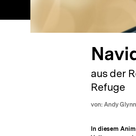
Navid
aus der R
Refuge
von: Andy Glyn
In diesem Anima