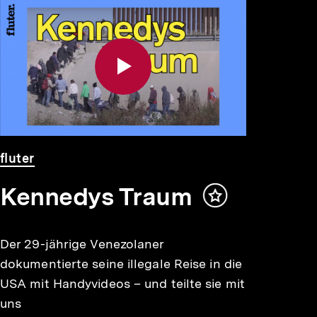
Video
Dauer
fluter
Kennedys Traum
Inhalt
merken
Der 29-jährige Venezolaner
dokumentierte seine illegale Reise in die
USA mit Handyvideos – und teilte sie mit
uns