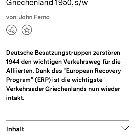
Griechenland 1950, s/w
von: John Ferno
Teilen
Inhalt
Optionen
merken
anzeigen
Deutsche Besatzungstruppen zerstören
1944 den wichtigen Verkehrsweg für die
Alliierten. Dank des "European Recovery
Program" (ERP) ist die wichtigste
Verkehrsader Griechenlands nun wieder
intakt.
auf
Inhalt