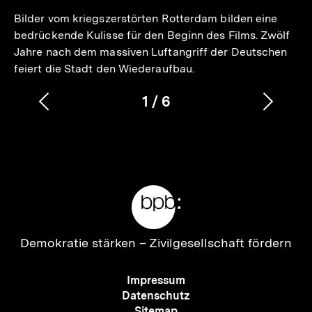
Bilder vom kriegszerstörten Rotterdam bilden eine
bedrückende Kulisse für den Beginn des Films. Zwölf
Jahre nach dem massiven Luftangriff der Deutschen
feiert die Stadt den Wiederaufbau.
1
/
6
Vorherigen
Nächs
Karussellinhalt
von
Inhalt
Inhalt
anzeigen
anzei
Meta-
Links
Zur
Demokratie stärken –
Zivilgesellschaft fördern
Startseite
der
Meta-
Impressum
bpb
Navigation
Datenschutz
Sitemap