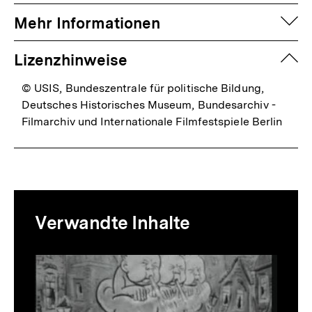
auf
Mehr Informationen
zuk
Lizenzhinweise
© USIS, Bundeszentrale für politische Bildung,
Deutsches Historisches Museum, Bundesarchiv -
Filmarchiv und Internationale Filmfestspiele Berlin
Mediatheksinhalte
Verwandte Inhalte
zur
Thematik
Inhaltskarussell
überspringen