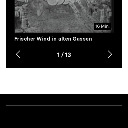
16 Min.
Video
Dauer
Frischer Wind in alten Gassen
16
Min.
1
/
13
Vorherigen
Nächs
Karussellinhalt
von
Inhalt
Inhalt
anzeigen
anzei