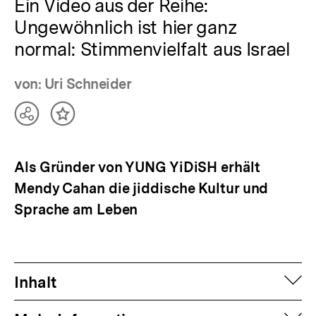
Ein Video aus der Reihe:
Ungewöhnlich ist hier ganz
normal: Stimmenvielfalt aus Israel
von: Uri Schneider
Teilen
Inhalt
Optionen
merken
anzeigen
Als Gründer von YUNG YiDiSH erhält
Mendy Cahan die jiddische Kultur und
Sprache am Leben
auf
Inhalt