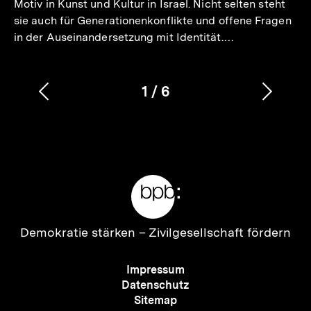
Motiv in Kunst und Kultur in Israel. Nicht selten steht
sie auch für Generationenkonflikte und offene Fragen
in der Auseinandersetzung mit Identität.…
1
/
6
Vorherigen
Nächs
Karussellinhalt
von
Inhalt
Inhalt
anzeigen
anzei
Meta-
Links
Zur
Demokratie stärken –
Zivilgesellschaft fördern
Startseite
der
Meta-
Impressum
bpb
Navigation
Datenschutz
Sitemap