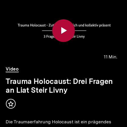
Inhaltskarousell
Inhaltskarussell
für
überspringen
weitere
Inhalte
11 Min.
Video
Dauer
Video
11
Min.
Trauma Holocaust: Drei Fragen
an Liat Steir Livny
Inhalt
merken
Die Traumaerfahrung Holocaust ist ein prägendes