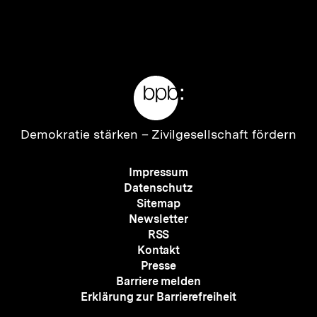
Vorherigen
Nächs
Karussellinhalt
von
Inhalt
Inhalt
anzeigen
anzei
Meta-
Links
Zur
Demokratie stärken –
Zivilgesellschaft fördern
Startseite
der
Meta-
Impressum
bpb
Navigation
Datenschutz
Sitemap
Newsletter
RSS
Kontakt
Presse
Barriere melden
Erklärung zur Barrierefreiheit