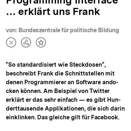
Programming Interface
… erklärt uns Frank
von: Bundeszentrale für politische Bildung
Artikel
Teilen
Inhalt
herunterladen
Optionen
merken
anzeigen
"So stan­dar­di­siert wie Steck­do­sen",
beschreibt Frank die Schnitt­stel­len mit
denen Pro­gram­mie­rer an Soft­ware ando­
cken kön­nen. Am Bei­spiel von Twit­ter
erklärt er das sehr ein­fach — es gibt Hun­
dert­tau­sende Appli­ka­tio­nen, die sich darin
ein­klin­ken. Das glei­che gilt für Face­book.