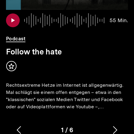
Au
Da
55 Min.
5
Mi
Podcast
Follow the hate
Inhalt
merken
Rechtsextreme Hetze im Internet ist allgegenwärtig.
Mal schlägt sie einem offen entgegen – etwa in den
"klassischen" sozialen Medien Twitter und Facebook
oder auf Videoplattformen wie Youtube –,…
1
/
6