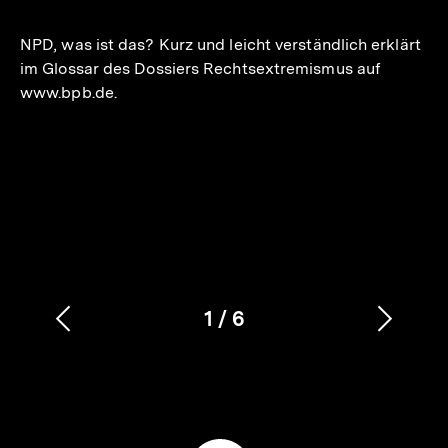
merken
NPD, was ist das? Kurz und leicht verständlich erklärt
im Glossar des Dossiers Rechtsextremismus auf
www.bpb.de.
1
/
6
Vorherigen
Nächs
Karussellinhalt
von
Inhalt
Inhalt
anzeigen
anzei