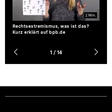
2 Min.
Video
Dauer
Rechtsextremismus, was ist das?
2
Kurz erklärt auf bpb.de
Min.
1
/
14
Vorherigen
Nächs
Karussellinhalt
von
Inhalt
Inhalt
anzeigen
anzei