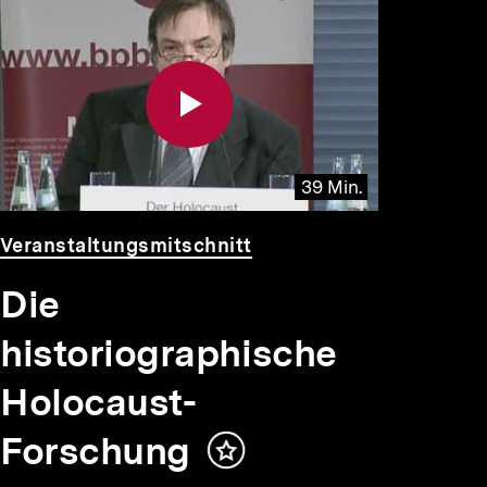
39 Min.
Video
Dauer
Veranstaltungsmitschnitt
39
Min.
Die
historiographische
Holocaust-
Forschung
Inhalt
merken