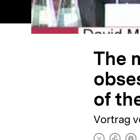
The 
obses
of th
Vortrag 