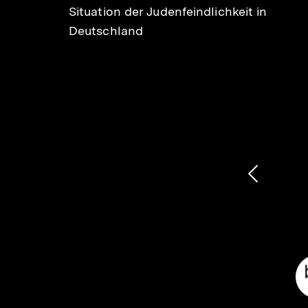
Situation der Judenfeindlichkeit in
st und
Deutschland
1
/
2
Karussellinhalt
von
Vorheri
Inhalt
anzeige
Meta-