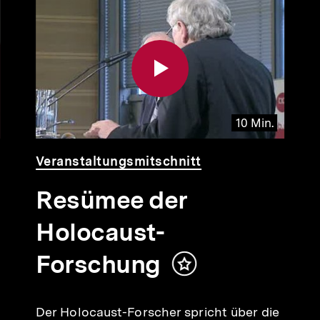
10 Min.
Video
Dauer
Veranstaltungsmitschnitt
10
Min.
Resümee der
Holocaust-
Forschung
Inhalt
merken
Der Holocaust-Forscher spricht über die