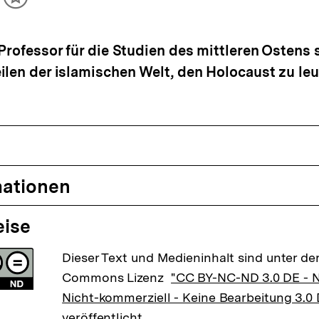
ikel
Inhalt
cken
merken
 Professor für die Studien des mittleren Ostens 
ilen der islamischen Welt, den Holocaust zu le
mationen
eise
Dieser Text und Medieninhalt sind unter der
Commons Lizenz
"CC BY-NC-ND 3.0 DE -
Nicht-kommerziell - Keine Bearbeitung 3.0
veröffentlicht.