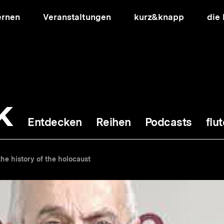
ernen
Veranstaltungen
kurz&knapp
die
k
Entdecken
Reihen
Podcasts
flut
ion
he history of the holocaust