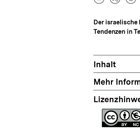
Artikel
Art
Teilen
herunterladen
dru
Optionen
anzeigen
Der israelische
Tendenzen in Te
Inhalt
Mehr Infor
Lizenzhinw