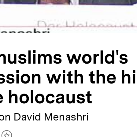
muslims world's
sion with the hi
e holocaust
von David Menashri