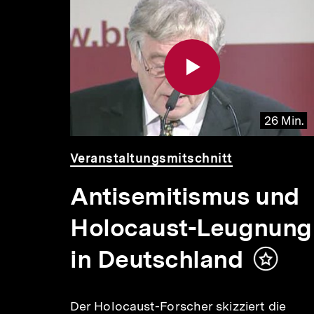
Inhaltskarousell
Inhaltskarussell
für
überspringen
weitere
Inhalte
 Min.
26 Min.
Video
Dauer
Veranstaltungsmitschnitt
26
Min.
in
Antisemitismus und
Holocaust-Leugnung
in Deutschland
Inhalt
n
merken
die
Der Holocaust-Forscher skizziert die