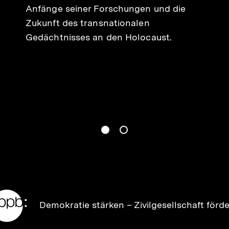
Anfänge seiner Forschungen und die
Zukunft des transnationalen
Gedächtnisses an den Holocaust.
gen
Springe zum Inhalt
1
(
Aktueller Inhalt
)
Springe zum Inhalt
2
n
Zur
Demokratie stärken –
Zivilgesellschaft förd
Startseite
der
bpb