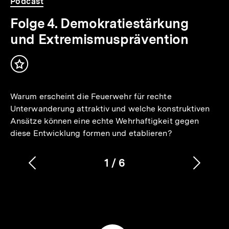
Podcast
Folge 4. Demokratiestärkung
und Extremismusprävention
Inhalt
merken
Warum erscheint die Feuerwehr für rechte
Unterwanderung attraktiv und welche konstruktiven
Ansätze können eine echte Wehrhaftigkeit gegen
diese Entwicklung formen und etablieren?
1
/
6
Vorherigen
Nächs
Karussellinhalt
von
Inhalt
Inhalt
anzeigen
anzei