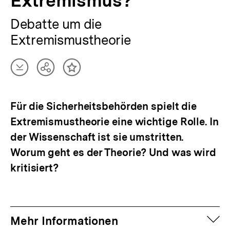
Extremismus?
Debatte um die
Extremismustheorie
Artikel
Teilen
Inhalt
herunterladen
Optionen
merken
anzeigen
Für die Sicherheitsbehörden spielt die
Extremismustheorie eine wichtige Rolle. In
der Wissenschaft ist sie umstritten.
Worum geht es der Theorie? Und was wird
kritisiert?
auf
Mehr Informationen