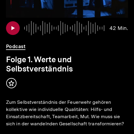
io
er
Au
Da
42 Min.
4
.
Mi
Podcast
Folge 1. Werte und
Selbstverständnis
Inhalt
merken
Zum Selbstverständnis der Feuerwehr gehören
kollektive wie individuelle Qualitäten: Hilfs- und
Einsatzbereitschaft, Teamarbeit, Mut. Wie muss sie
sich in der wandelnden Gesellschaft transformieren?