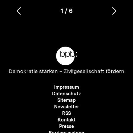
1
/
6
Vorherigen
Nächs
Karussellinhalt
von
Inhalt
Inhalt
anzeigen
anzei
Meta-
Links
Zur
Demokratie stärken –
Zivilgesellschaft fördern
Startseite
der
Meta-
Impressum
bpb
Navigation
Datenschutz
Sitemap
Newsletter
RSS
Kontakt
Presse
Barriere melden