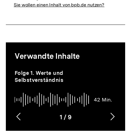
Sie wollen einen Inhalt von bpb.de nutzen?
Mediatheksinhalte
Verwandte Inhalte
zur
Thematik
Audio
Dauer
Inhaltskarussell
Folge 1. Werte und
42
überspringen
Selbstverständnis
Min.
42 Min.
1
/
9
Vorherigen
Nächs
Karussellinhalt
von
Inhalt
Inhalt