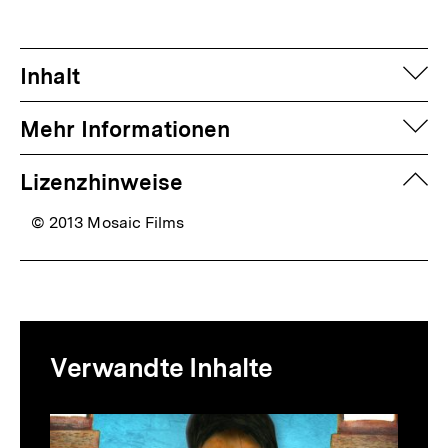
auf
Inhalt
auf
Mehr Informationen
zuk
Lizenzhinweise
© 2013 Mosaic Films
Mediatheksinhalte
Verwandte Inhalte
zur
Thematik
Inhaltskarussell
überspringen