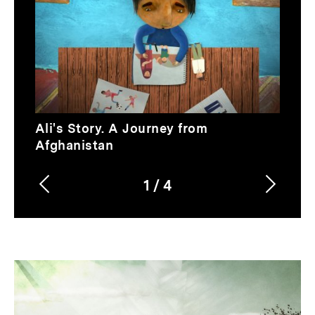
Video
Ali's Story. A Journey from
Afghanistan
1
/
4
Vorherigen
Nächs
Karussellinhalt
von
Inhalt
Inhalt
anzeigen
anzei
Dossier
zur