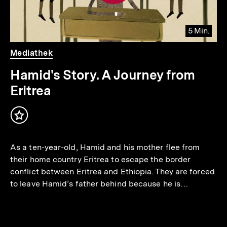
5 Min.
io
er
Video
Dauer
Mediathek
5
.
Min.
Hamid's Story. A Journey from
Eritrea
Inhalt
merken
As a ten-year-old, Hamid and his mother flee from
their home country Eritrea to escape the border
conflict between Eritrea and Ethiopia. They are forced
to leave Hamid’s father behind because he is…