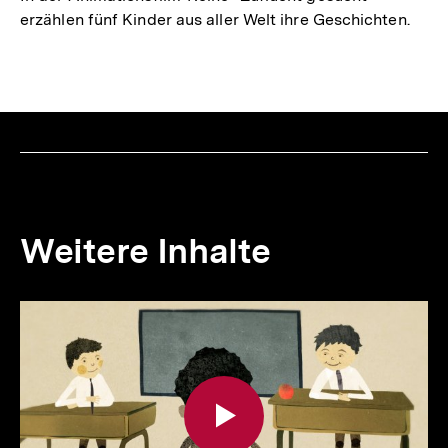
erzählen fünf Kinder aus aller Welt ihre Geschichten.
Weitere Inhalte
Inhaltskarousell
Inhaltskarussell
für
überspringen
weitere
Inhalte