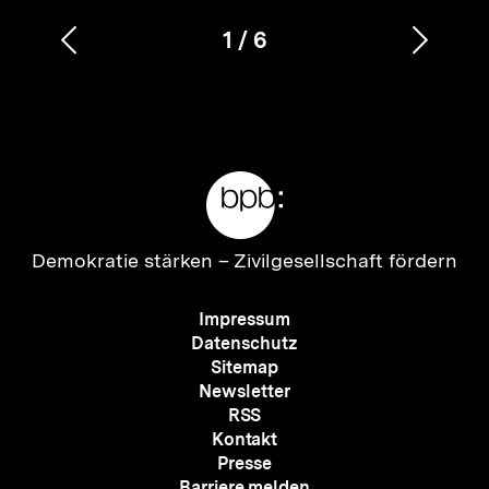
1
/
6
Vorherigen
Nächs
Karussellinhalt
von
Inhalt
Inhalt
anzeigen
anzei
Meta-
Links
Zur
Demokratie stärken –
Zivilgesellschaft fördern
Startseite
der
Meta-
Impressum
bpb
Navigation
Datenschutz
Sitemap
Newsletter
RSS
Kontakt
Presse
Barriere melden