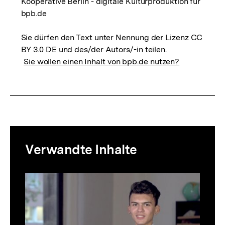
Kooperative Berlin - digitale Kulturproduktion für
bpb.de
Sie dürfen den Text unter Nennung der Lizenz CC
BY 3.0 DE und des/der Autors/-in teilen.
Sie wollen einen Inhalt von bpb.de nutzen?
Mediatheksinhalte
Verwandte Inhalte
zur
Thematik
Inhaltskarussell
überspringen