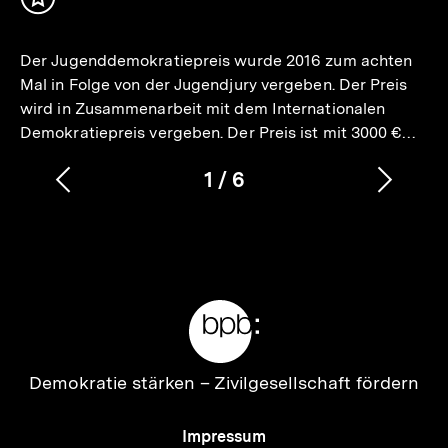
Inhalt
merken
Der Jugenddemokratiepreis wurde 2016 zum achten
Mal in Folge von der Jugendjury vergeben. Der Preis
wird in Zusammenarbeit mit dem Internationalen
Demokratiepreis vergeben. Der Preis ist mit 3000 €…
1
/
6
Vorherigen
Nächs
Karussellinhalt
von
Inhalt
Inhalt
anzeigen
anzei
Meta-
Links
Zur
Demokratie stärken –
Zivilgesellschaft fördern
Startseite
der
Meta-
Impressum
bpb