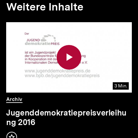
Weitere Inhalte
Inhaltskarousell
Inhaltskarussell
für
überspringen
weitere
Inhalte
3 Min.
Video
Dauer
Archiv
3
Min.
Jugenddemokratiepreisverleihu
ng 2016