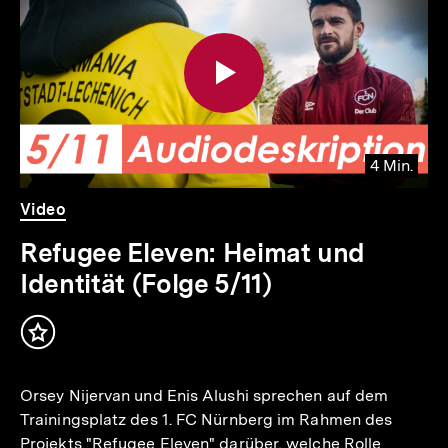
weitere
Inhalte
4 Min.
Video
Dauer
Video
4
Min.
Refugee Eleven: Heimat und
Identität (Folge 5/11)
Inhalt
merken
Orsey Nijervan und Enis Alushi sprechen auf dem
Trainingsplatz des 1. FC Nürnberg im Rahmen des
Projekts "Refugee Eleven" darüber, welche Rolle