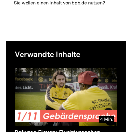
Sie wollen einen Inhalt von bpb.de nutzen?
Mediatheksinhalte
Verwandte Inhalte
zur
Thematik
Inhaltskarussell
überspringen
4 Min.
Video
Dauer