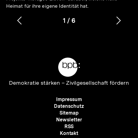
Heimat für ihre eigene Identität hat.
1
/
6
Vorherigen
Nächs
Karussellinhalt
von
Inhalt
Inhalt
anzeigen
anzei
Meta-
Links
Zur
Demokratie stärken –
Zivilgesellschaft fördern
Startseite
der
Meta-
Impressum
bpb
Navigation
Datenschutz
Sitemap
Newsletter
RSS
Kontakt