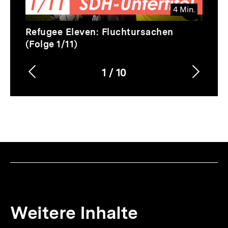
4 Min.
Video
Dauer
Refugee Eleven: Fluchtursachen
4
(Folge 1/11)
Min.
1
/
10
Vorherigen
Nächs
Karussellinhalt
von
Inhalt
Inhalt
anzeigen
anzei
Weitere Inhalte