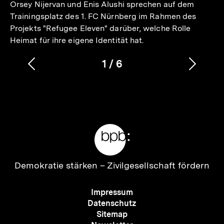
Orsey Nijervan und Enis Alushi sprechen auf dem
Trainingsplatz des 1. FC Nürnberg im Rahmen des
Projekts "Refugee Eleven" darüber, welche Rolle
Heimat für ihre eigene Identität hat.
1
/
6
Vorherigen
Nächs
Karussellinhalt
von
Inhalt
Inhalt
anzeigen
anzei
Meta-
Links
Zur
Demokratie stärken –
Zivilgesellschaft fördern
Startseite
der
Meta-
Impressum
bpb
Navigation
Datenschutz
Sitemap