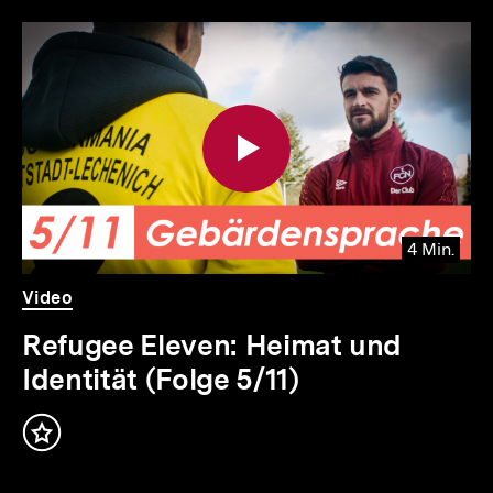
Inhaltskarousell
Inhaltskarussell
für
überspringen
weitere
Inhalte
4 Min.
Video
Dauer
Video
4
Min.
Refugee Eleven: Heimat und
Identität (Folge 5/11)
Inhalt
merken