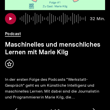
io
er
Au
Da
32 Min.
3
.
Mi
Podcast
Maschinelles und menschliches
Lernen mit Marie Kilg
Inhalt
merken
In der ersten Folge des Podcasts “Werkstatt-
Gespräch“ geht es um Künstliche Intelligenz und
maschinelles Lernen. Mit dabei sind die Journalistin
und Programmiererin Marie Kilg, die…