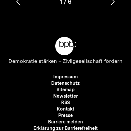
1
/
6
Vorherigen
Nächs
Karussellinhalt
von
Inhalt
Inhalt
anzeigen
anzei
Meta-
Links
Zur
Demokratie stärken –
Zivilgesellschaft fördern
Startseite
der
Meta-
Impressum
bpb
Navigation
Datenschutz
Sitemap
Newsletter
RSS
Kontakt
Presse
Barriere melden
Erklärung zur Barrierefreiheit