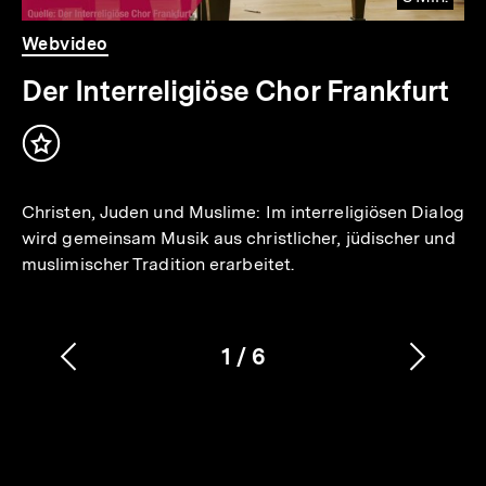
Video
Dauer
Webvideo
8
Min.
Der Interreligiöse Chor Frankfurt
Inhalt
merken
Christen, Juden und Muslime: Im interreligiösen Dialog
wird gemeinsam Musik aus christlicher, jüdischer und
muslimischer Tradition erarbeitet.
1
/
6
Vorherigen
Nächs
Karussellinhalt
von
Inhalt
Inhalt
anzeigen
anzei