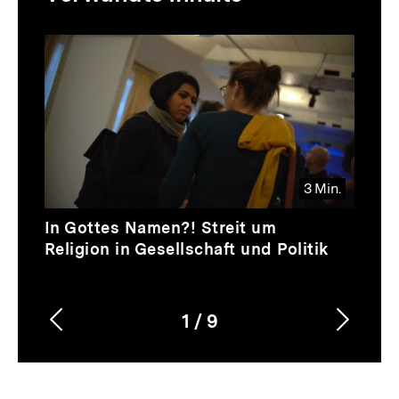
zur
Thematik
Inhaltskarussell
überspringen
3 Min.
Video
Dauer
In Gottes Namen?! Streit um
3
Religion in Gesellschaft und Politik
Min.
1
/
9
Vorherigen
Nächs
Karussellinhalt
von
Inhalt
Inhalt
anzeigen
anzei