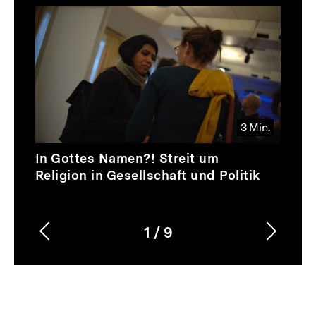
Thematik
Inhaltskarussell
überspringen
3 Min.
Video
Dauer
In Gottes Namen?! Streit um
3
Religion in Gesellschaft und Politik
Min.
1
/
9
Vorherigen
Nächs
Karussellinhalt
von
Inhalt
Inhalt
anzeigen
anzei