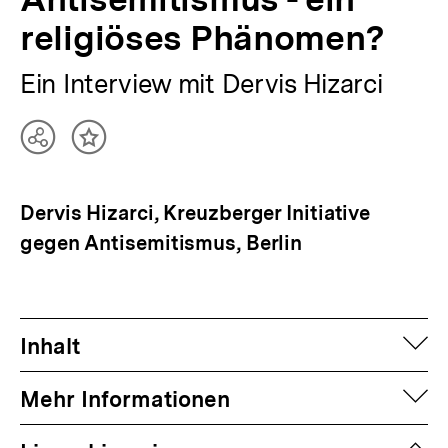
religiöses Phänomen?
Ein Interview mit Dervis Hizarci
Teilen
Inhalt
Optionen
merken
anzeigen
Dervis Hizarci, Kreuzberger Initiative
gegen Antisemitismus, Berlin
auf
Inhalt
auf
Mehr Informationen