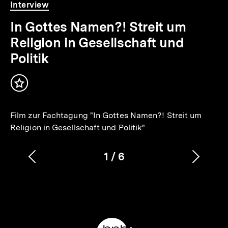
Video
Dauer
Interview
3
Min.
In Gottes Namen?! Streit um
Religion in Gesellschaft und
Politik
Inhalt
merken
Film zur Fachtagung "In Gottes Namen?! Streit um
Religion in Gesellschaft und Politik"
1
/
6
Vorherigen
Nächs
Karussellinhalt
von
Inhalt
Inhalt
anzeigen
anzei
Meta-