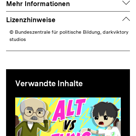
auf
Mehr Informationen
zuk
Lizenzhinweise
© Bundeszentrale für politische Bildung, darkviktory
studios
Mediatheksinhalte
Verwandte Inhalte
zur
Thematik
Inhaltskarussell
überspringen