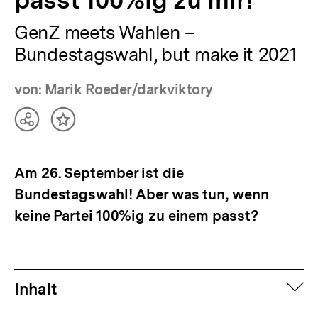
GenZ meets Wahlen –
Bundestagswahl, but make it 2021
von: Marik Roeder/darkviktory
Teilen
Inhalt
Optionen
merken
anzeigen
Am 26. September ist die
Bundestagswahl! Aber was tun, wenn
keine Partei 100%ig zu einem passt?
auf
Inhalt