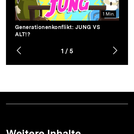
1 Min.
Video
Dauer
Generationenkonflikt: JUNG VS
1
ALT!?
Min.
1
/
5
Vorherigen
Nächs
Karussellinhalt
von
Inhalt
Inhalt
anzeigen
anzei
Weitere Inhalte