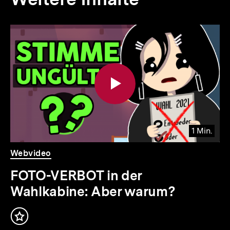
Inhaltskarousell
Inhaltskarussell
für
überspringen
weitere
Inhalte
1 Min.
Video
Dauer
Webvideo
1
Min.
FOTO-VERBOT in der
Wahlkabine: Aber warum?
Inhalt