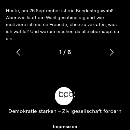
merken
Heute, am 26.September ist die Bundestagswahl!
Aber wie läuft die Wahl geschmeidig und wie
motiviere ich meine Freunde, ohne zu verraten, was
ich wähle? Und warum machen da alle überhaupt so
ein…
1
/
6
Vorherigen
Nächs
Karussellinhalt
von
Inhalt
Inhalt
anzeigen
anzei
Meta-
Links
Zur
Demokratie stärken –
Zivilgesellschaft fördern
Startseite
der
Meta-
Impressum
bpb