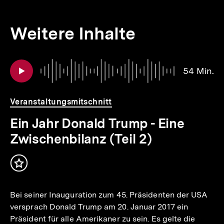
Weitere Inhalte
io
er
Inhaltskarousell
Inhaltskarussell
Au
Da
54 Min.
für
überspringen
5
.
weitere
Mi
Inhalte
Veranstaltungsmitschnitt
Ein Jahr Donald Trump - Eine
Zwischenbilanz (Teil 2)
Inhalt
merken
Bei seiner Inauguration zum 45. Präsidenten der USA
versprach Donald Trump am 20. Januar 2017 ein
Präsident für alle Amerikaner zu sein. Es gelte die