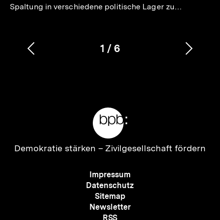
Spaltung in verschiedene politische Lager zu…
1
/
6
Vorherigen
Nächs
Karussellinhalt
von
Inhalt
Inhalt
anzeigen
anzei
Meta-
Links
Zur
Demokratie stärken –
Zivilgesellschaft fördern
Startseite
der
Meta-
Impressum
bpb
Navigation
Datenschutz
Sitemap
Newsletter
RSS