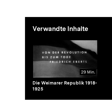
Mediatheksi
Verwandte Inhalte
zur
Thematik
29 Min.
Video
Dauer
Die Weimarer Republik 1918-
29
1925
Min.