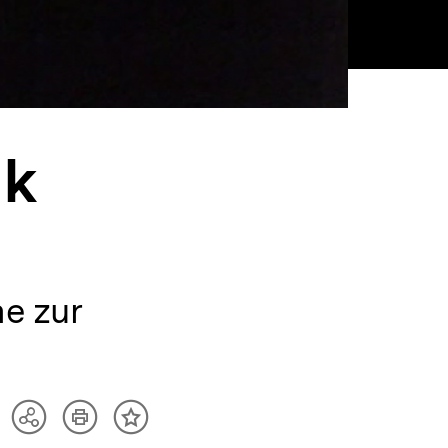
ik
he zur
Artikel
Teilen
Inhalt
drucken
Optionen
merken