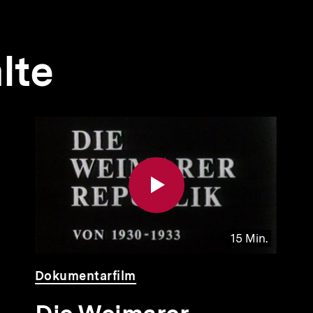
lte
15 Min.
Video
Dauer
Dokumentarfilm
15
Min.