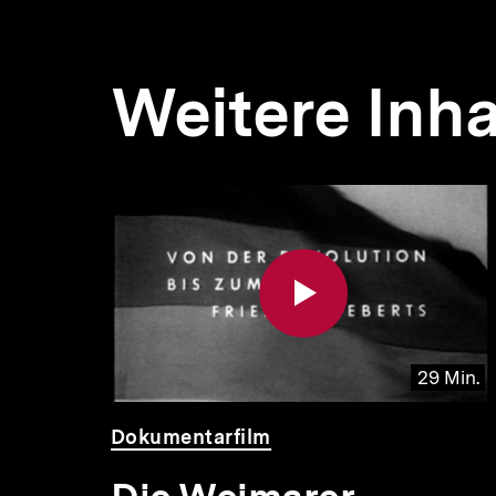
Weitere Inha
Inhaltskarousell
Inhaltskarussell
für
überspringen
weitere
Inhalte
 Min.
29 Min.
Video
Dauer
Dokumentarfilm
29
Min.