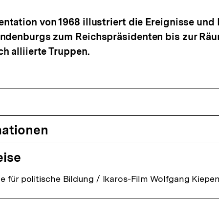
tation von 1968 illustriert die Ereignisse un
indenburgs zum Reichspräsidenten bis zur Rä
h alliierte Truppen.
mationen
eise
 für politische Bildung / Ikaros-Film Wolfgang Kiepe