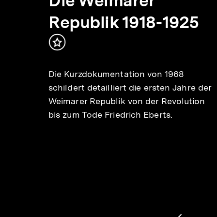
um
Die Weimarer
Republik 1918-1925
Inhalt
ten
merken
Die Kurzdokumentation von 1968
schildert detailliert die ersten Jahre der
d
Weimarer Republik von der Revolution
eines
bis zum Tode Friedrich Eberts.
1
/
2