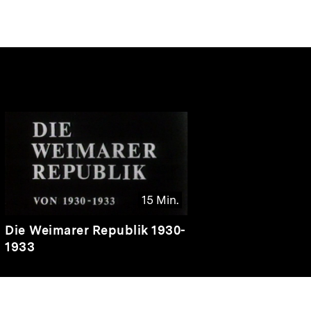
nhalte
15 Min.
Video
Dauer
Die Weimarer Republik 1930-
15
1933
Min.