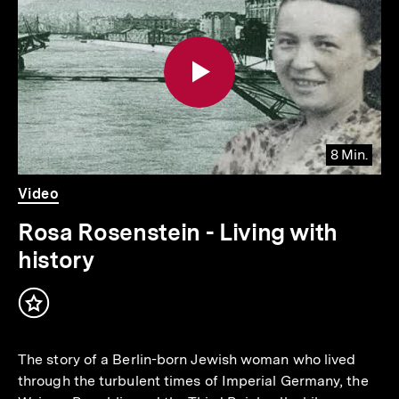
weitere
Inhalte
8 Min.
Video
Dauer
Video
8
Min.
Rosa Rosenstein - Living with
history
Inhalt
merken
The story of a Berlin-born Jewish woman who lived
through the turbulent times of Imperial Germany, the