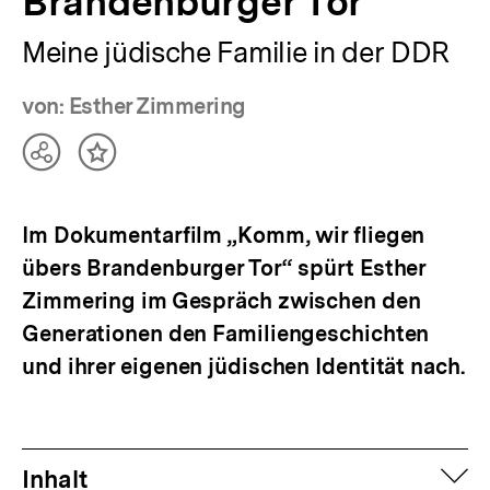
Brandenburger Tor
Meine jüdische Familie in der DDR
von: Esther Zimmering
Teilen
Inhalt
Optionen
merken
anzeigen
Im Dokumentarfilm „Komm, wir fliegen
übers Brandenburger Tor“ spürt Esther
Zimmering im Gespräch zwischen den
Generationen den Familiengeschichten
und ihrer eigenen jüdischen Identität nach.
auf
Inhalt