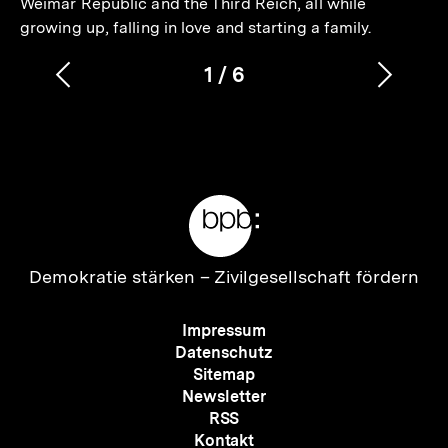
Weimar Republic and the Third Reich, all while
growing up, falling in love and starting a family.
1
/
6
Vorherigen
Nächs
Karussellinhalt
von
Inhalt
Inhalt
anzeigen
anzei
Meta-
Links
Zur
Demokratie stärken –
Zivilgesellschaft fördern
Startseite
der
Meta-
Impressum
bpb
Navigation
Datenschutz
Sitemap
Newsletter
RSS
Kontakt