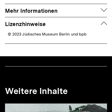
auf
Mehr Informationen
zuk
Lizenzhinweise
© 2023 Jüdisches Museum Berlin und bpb
Weitere Inhalte
Inhaltskarousell
Inhaltskarussell
für
überspringen