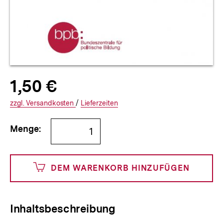
Allgemeine
Produktpreis:
1,50 €
1
zuzüglich
Informationen
€
Versandkosten
Interner
Informationen
zzgl.
zuzüglichen
Versandkosten
/
Interner
Informationen
Lieferzeiten
Link:
zu
Link:
zu
Bestellmenge
und
den
den
Menge:
angeben
150
DEM WARENKORB HINZUFÜGEN
Cents
Inhaltsbeschreibung