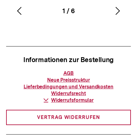
1
/
6
Vorherigen
Nächs
Karussellinhalt
von
Inhalt
Inhalt
anzeigen
anzei
Informationen zur Bestellung
Informationen
AGB
zur
Neue Preisstruktur
Bestellung
Lieferbedingungen und Versandkosten
Widerrufsrecht
Download-
Widerrufsformular
Link:
VERTRAG WIDERRUFEN