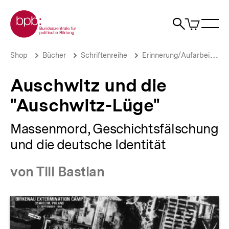
Direkt
Zur Startseite der bpb
zum
0
Artikel
Sho
Seiteninhalt
im
Naviga
Suche
springen
War
öffne
öffnen
öff
Pfadnavigation
Auschwitz
Brotkrümelnavigation
Shop
Bücher
Schriftenreihe
Erinnerung/Aufarbeitung
und
die
Auschwitz und die
"Auschwitz-
Lüge"
"Auschwitz-Lüge"
|
bpb.de
Massenmord, Geschichtsfälschung
und die deutsche Identität
von Till Bastian
Produktvorschau