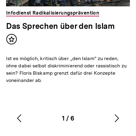
Infodienst Radikalisierungsprävention
Das Sprechen über den Islam
Inhalt
merken
Ist es möglich, kritisch über „den Islam“ zu reden,
ohne dabei selbst diskriminierend oder rassistisch zu
sein? Floris Biskamp grenzt dafür drei Konzepte
voneinander ab.
1
/
6
Vorherigen
Nächs
Karussellinhalt
von
Inhalt
Inhalt