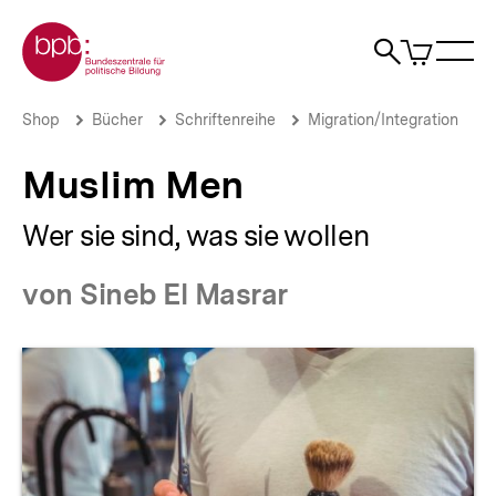
Direkt
Zur Startseite der bpb
zum
0
Artikel
Sho
Seiteninhalt
im
Naviga
Suche
springen
War
öffne
öffnen
öff
Pfadnavigation
Muslim
Brotkrümelnavigation
Shop
Bücher
Schriftenreihe
Migration/Integration
Men
|
Muslim Men
bpb.de
Wer sie sind, was sie wollen
von Sineb El Masrar
Produktvorschau