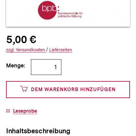
Allgemeine
Produktpreis:
5,00 €
5
zuzüglich
Informationen
€
Versandkosten
Interner
Informationen
zzgl.
zuzüglichen
Versandkosten
/
Interner
Informationen
Lieferzeiten
Link:
zu
Link:
zu
Bestellmenge
und
den
den
Menge:
angeben
500
DEM WARENKORB HINZUFÜGEN
Cents
Download-
Leseprobe
Link:
Inhaltsbeschreibung