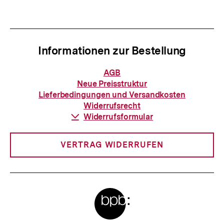
anzeigen
anzei
Informationen zur Bestellung
Informationen
AGB
zur
Neue Preisstruktur
Bestellung
Lieferbedingungen und Versandkosten
Widerrufsrecht
Download-
Widerrufsformular
Link:
VERTRAG WIDERRUFEN
Meta-
Links