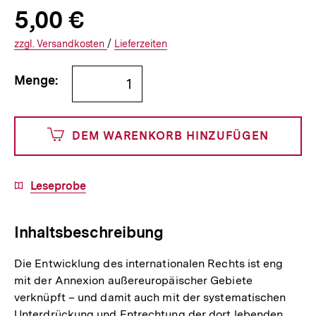
Allgemeine
Produktpreis:
5,00 €
5
zuzüglich
Informationen
€
Versandkosten
Interner
Informationen
zzgl.
zuzüglichen
Versandkosten
/
Interner
Informationen
Lieferzeiten
Link:
zu
Link:
zu
Bestellmenge
und
den
den
Menge:
angeben
500
DEM WARENKORB HINZUFÜGEN
Cents
Download-
Leseprobe
Link:
Inhaltsbeschreibung
Die Entwicklung des internationalen Rechts ist eng
mit der Annexion außereuropäischer Gebiete
verknüpft – und damit auch mit der systematischen
Unterdrückung und Entrechtung der dort lebenden