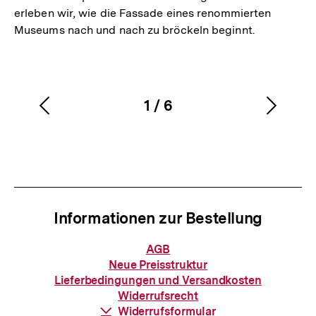
erleben wir, wie die Fassade eines renommierten
Museums nach und nach zu bröckeln beginnt.
1
/
6
Vorherigen
Nächs
Karussellinhalt
von
Inhalt
Inhalt
anzeigen
anzei
Informationen zur Bestellung
Informationen
AGB
zur
Neue Preisstruktur
Bestellung
Lieferbedingungen und Versandkosten
Widerrufsrecht
Download-
Widerrufsformular