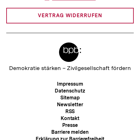
Link:
VERTRAG WIDERRUFEN
Meta-
Links
Zur
Demokratie stärken –
Zivilgesellschaft fördern
Startseite
der
Meta-
Impressum
bpb
Navigation
Datenschutz
Sitemap
Newsletter
RSS
Kontakt
Presse
Barriere melden
Erklärung zur Barrierefreiheit