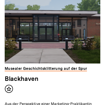
Inhaltskarousell
Inhaltskarussell
für
überspringen
weitere
Inhalte
Musealer Geschichtsklitterung auf der Spur
Blackhaven
Inhalt
merken
Aus der Perspektive einer Marketing-Praktikantin