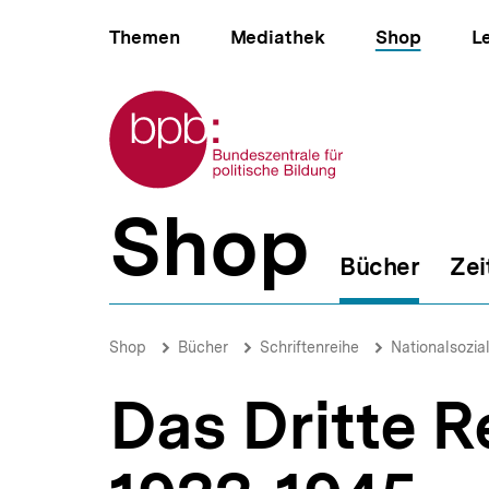
Direkt
Hauptnavigation
zum
Themen
Mediathek
Shop
L
Seiteninhalt
springen
Zur Startseite der bpb
Shop
B
e
Bücher
Zei
r
e
i
Das
c
Dritte
Brotkrümelnavigation
Pfadnavigat
Shop
Bücher
Schriftenreihe
Nationalsozia
h
Reich
s
und
n
Das Dritte R
die
a
Juden
v
1933-
i
1945
g