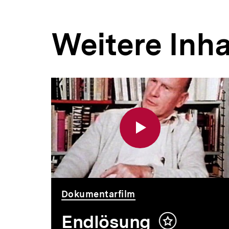
Weitere Inha
Inhaltskarousell
Inhaltskarussell
für
überspringen
weitere
Inhalte
Video
Dauer
Dokumentarfilm
Endlösung
Inhalt