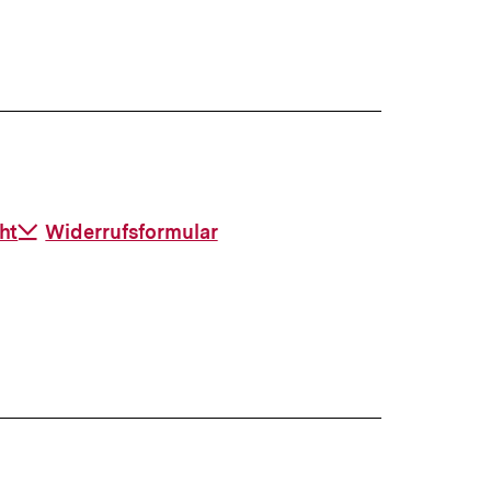
anzeigen
ht
Download-
Widerrufsformular
Link: