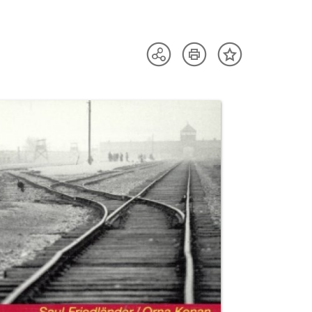
Artikel
Teilen
Inhalt
drucken
Optionen
merken
anzeigen
uktvorschau