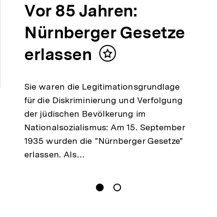
Vor 85 Jahren:
Nürnberger Gesetze
erlassen
Inhalt
merken
Sie waren die Legitimationsgrundlage
für die Diskriminierung und Verfolgung
der jüdischen Bevölkerung im
Nationalsozialismus: Am 15. September
1935 wurden die "Nürnberger Gesetze"
erlassen. Als…
gen
Springe zum Inhalt
1
(
Aktueller Inhalt
)
Springe zum Inhalt
2