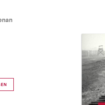
Kenan
Prod
GEN