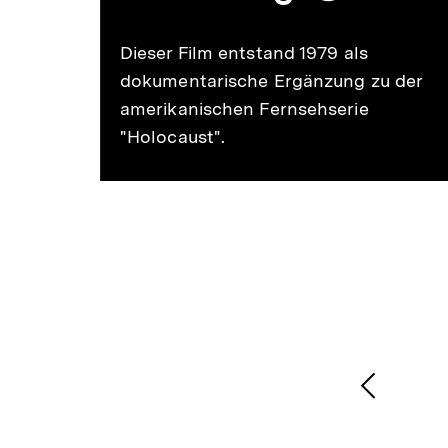
25-
merken
Dieser Film entstand 1979 als
et
dokumentarische Ergänzung zu der
amerikanischen Fernsehserie
"Holocaust".
m
Juden
.
1
/
2
Karussellinhalt
von
Vorheri
Inhalt