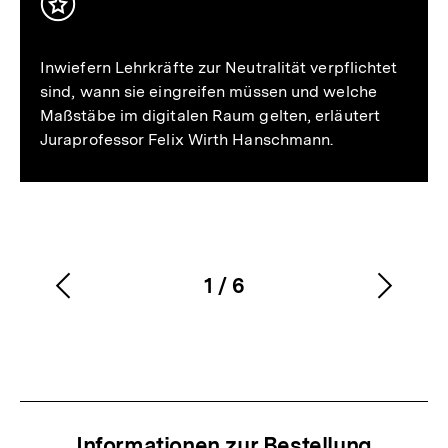
Inhalt
merken
Inwiefern Lehrkräfte zur Neutralität verpflichtet
sind, wann sie eingreifen müssen und welche
Maßstäbe im digitalen Raum gelten, erläutert
Juraprofessor Felix Wirth Hanschmann.
1
/
6
Vorherigen
Nächs
Karussellinhalt
von
Inhalt
Inhalt
anzeigen
anzei
Informationen zur Bestellung