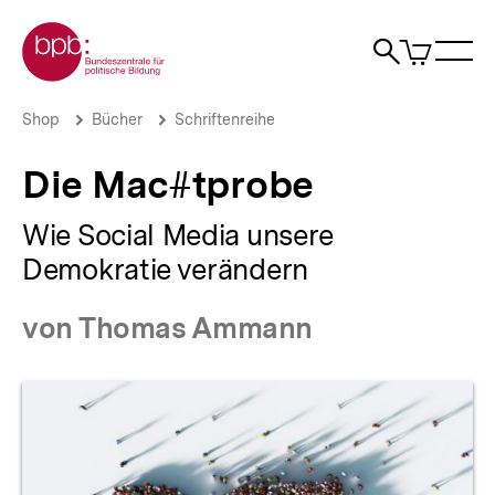
Direkt
Zur Startseite der bpb
zum
0
Artikel
Sho
Seiteninhalt
im
Naviga
Suche
springen
War
öffne
öffnen
öff
Pfadnavigation
Die
Brotkrümelnavigation
Shop
Bücher
Schriftenreihe
Mac#tprobe
|
Die Mac#tprobe
bpb.de
Wie Social Media unsere
Demokratie verändern
von Thomas Ammann
Produktvorschau