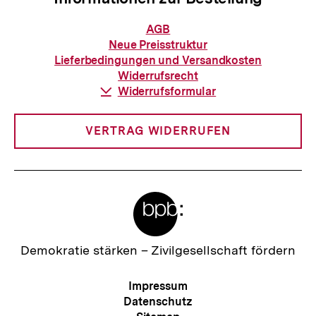
Informationen
AGB
zur
Neue Preisstruktur
Bestellung
Lieferbedingungen und Versandkosten
Widerrufsrecht
Download-
Widerrufsformular
Link:
VERTRAG WIDERRUFEN
Meta-
Links
Zur
Demokratie stärken –
Zivilgesellschaft fördern
Startseite
der
Meta-
Impressum
bpb
Navigation
Datenschutz