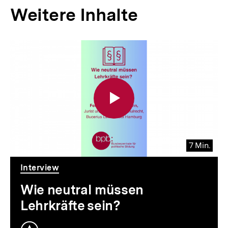
Weitere Inhalte
Inhaltskarousell
Inhaltskarussell
für
überspringen
weitere
Inhalte
7 Min.
Video
Dauer
Interview
7
Min.
Wie neutral müssen
Lehrkräfte sein?