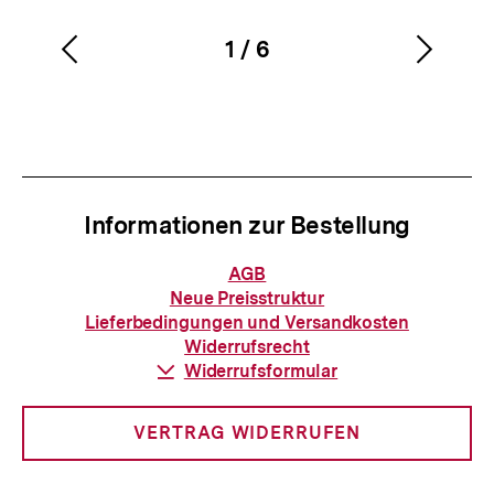
1
/
6
Vorherigen
Nächs
Karussellinhalt
von
Inhalt
Inhalt
anzeigen
anzei
Informationen zur Bestellung
Informationen
AGB
zur
Neue Preisstruktur
Bestellung
Lieferbedingungen und Versandkosten
Widerrufsrecht
Download-
Widerrufsformular
Link:
VERTRAG WIDERRUFEN