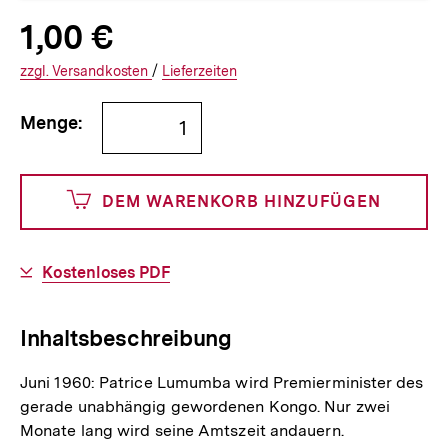
Allgemeine
Produktpreis:
1,00 €
1
zuzüglich
Informationen
€
Versandkosten
Interner
Informationen
zzgl.
zuzüglichen
Versandkosten
/
Interner
Informationen
Lieferzeiten
Link:
zu
Link:
zu
Bestellmenge
und
den
den
Menge:
angeben
100
DEM WARENKORB HINZUFÜGEN
Cents
Download-
Kostenloses PDF
Link:
Inhaltsbeschreibung
Juni 1960: Patrice Lumumba wird Premierminister des
gerade unabhängig gewordenen Kongo. Nur zwei
Monate lang wird seine Amtszeit andauern.