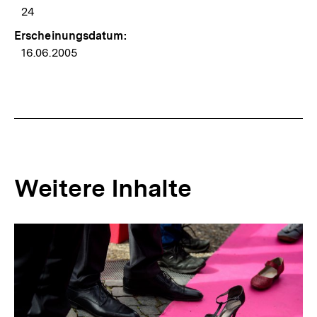
24
Erscheinungsdatum:
16.06.2005
Weitere Inhalte
Inhaltskarousell
Inhaltskarussell
für
überspringen
weitere
Inhalte