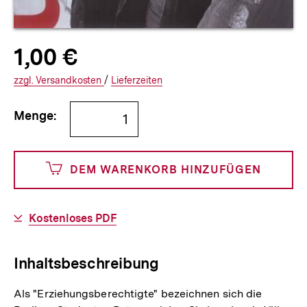
Allgemeine
Produktpreis:
1,00 €
1
zuzüglich
Informationen
€
Versandkosten
Interner
Informationen
zzgl.
zuzüglichen
Versandkosten
/
Interner
Informationen
Lieferzeiten
Link:
zu
Link:
zu
Bestellmenge
und
den
den
Menge:
angeben
100
DEM WARENKORB HINZUFÜGEN
Cents
Download-
Kostenloses PDF
Link:
Inhaltsbeschreibung
Als "Erziehungsberechtigte" bezeichnen sich die