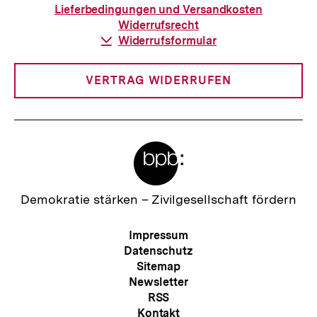
Bestellung
Lieferbedingungen und Versandkosten
Widerrufsrecht
Download-
Widerrufsformular
Link:
VERTRAG WIDERRUFEN
Meta-
Links
Zur
Demokratie stärken –
Zivilgesellschaft fördern
Startseite
der
Meta-
Impressum
bpb
Navigation
Datenschutz
Sitemap
Newsletter
RSS
Kontakt