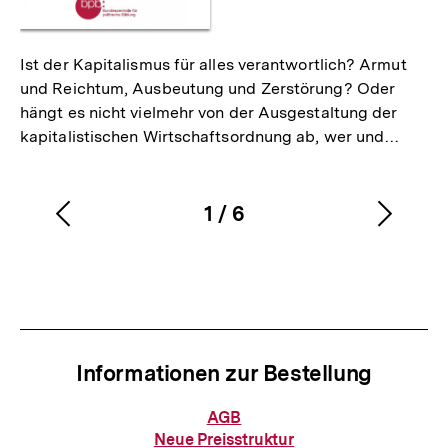
Ist der Kapitalismus für alles verantwortlich? Armut
und Reichtum, Ausbeutung und Zerstörung? Oder
hängt es nicht vielmehr von der Ausgestaltung der
kapitalistischen Wirtschaftsordnung ab, wer und…
1
/
6
Vorherigen
Nächs
Karussellinhalt
von
Inhalt
Inhalt
anzeigen
anzei
Informationen zur Bestellung
Informationen
AGB
zur
Neue Preisstruktur