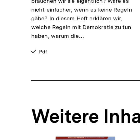
brauchen wir sie eigentlich? Wäre es
nicht einfacher, wenn es keine Regeln
gäbe? In diesem Heft erklären wir,
welche Regeln mit Demokratie zu tun
haben, warum die…
verfügbar
Pdf
als
Weitere Inha
Inhaltskarousell
Inhaltskarussell