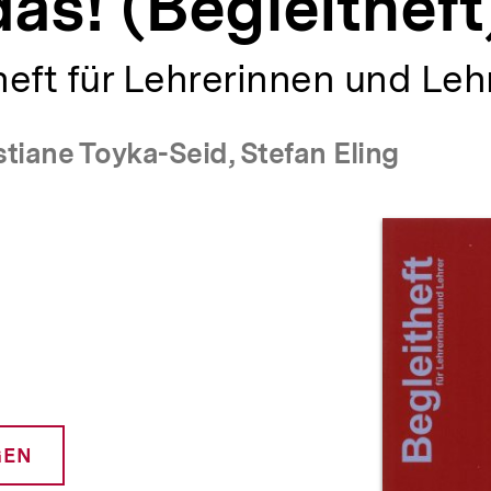
das! (Begleitheft
eft für Lehrerinnen und Leh
stiane Toyka-Seid, Stefan Eling
Prod
GEN