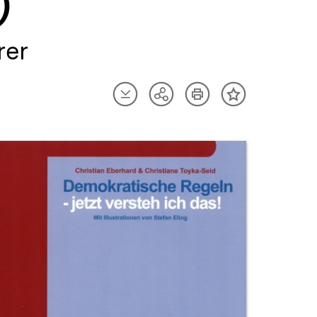
)
rer
Artikel
Artikel
Teilen
Inhalt
herunterladen
drucken
Optionen
merken
anzeigen
uktvorschau