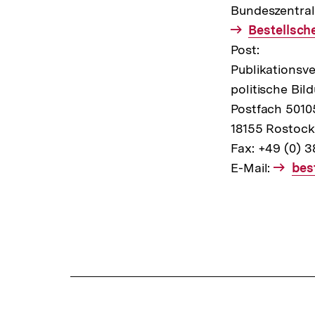
Bundeszentrale
Interner
Bestellsch
Link:
Post:
Publikationsv
politische Bil
Postfach 5010
18155 Rostock
Fax: +49 (0) 
E-Mail:
E-
bes
Mai
Link