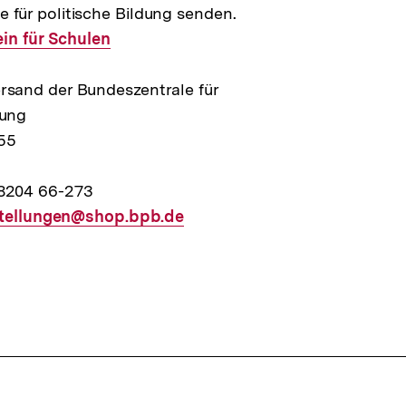
 für politische Bildung senden.
ein für Schulen
ersand der Bundeszentrale für
dung
55
38204 66-273
tellungen@shop.bpb.de
l
: