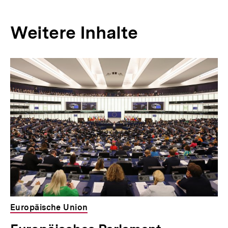
Weitere Inhalte
Inhaltskarousell
Inhaltskarussell
für
überspringen
weitere
Inhalte
Europäische Union