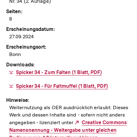
Nr. 34 (2. Auflage)
Seiten:
8
Erscheinungsdatum:
27.09.2024
Erscheinungsort:
Bonn
Downloads:
Download-
Spicker 34 - Zum Falten (1 Blatt, PDF)
Link:
Download-
Spicker 34 - Für Faltmuffel (1 Blatt, PDF)
Link:
Hinweise:
Weiternutzung als OER ausdrücklich erlaubt: Dieses
Werk und dessen Inhalte sind - sofern nicht anders
angegeben - lizenziert unter
Externer
Creative Commons
Namensnennung - Weitergabe unter gleichen
Link: