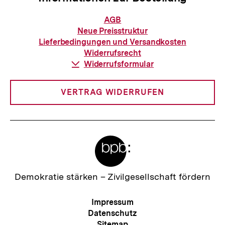
Informationen
AGB
zur
Neue Preisstruktur
Bestellung
Lieferbedingungen und Versandkosten
Widerrufsrecht
Download-
Widerrufsformular
Link:
VERTRAG WIDERRUFEN
Meta-
Links
Zur
Demokratie stärken –
Zivilgesellschaft fördern
Startseite
der
Meta-
Impressum
bpb
Navigation
Datenschutz
Sitemap