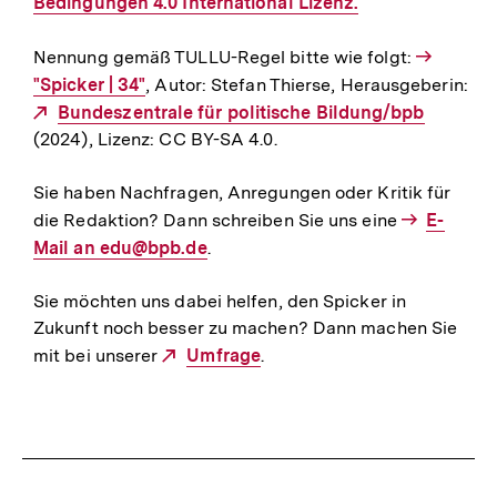
Bedingungen 4.0 International Lizenz.
Nennung gemäß TULLU-Regel bitte wie folgt:
Interner
"Spicker | 34"
, Autor: Stefan Thierse, Herausgeberin:
Link:
Externer
Bundeszentrale für politische Bildung/bpb
(2024), Lizenz: CC BY-SA 4.0.
Link:
Sie haben Nachfragen, Anregungen oder Kritik für
die Redaktion? Dann schreiben Sie uns eine
E-
E-
Mail an edu@bpb.de
.
Mail
Link:
Sie möchten uns dabei helfen, den Spicker in
Zukunft noch besser zu machen? Dann machen Sie
mit bei unserer
Externer
Umfrage
.
Link: