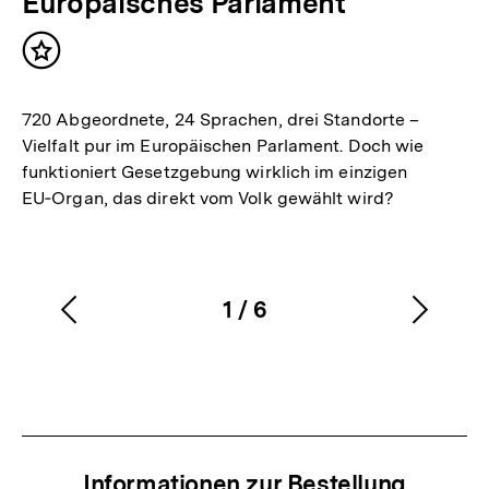
Europäisches Parlament
Inhalt
merken
720 Abgeordnete, 24 Sprachen, drei Standorte –
Vielfalt pur im Europäischen Parlament. Doch wie
funktioniert Gesetzgebung wirklich im einzigen
EU‑Organ, das direkt vom Volk gewählt wird?
1
/
6
Vorherigen
Nächs
Karussellinhalt
von
Inhalt
Inhalt
anzeigen
anzei
Informationen zur Bestellung