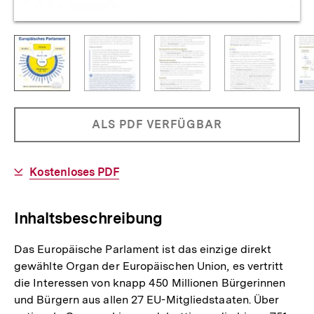
Vorschaubild
derzeit
Vorschaubild
Zeige
Vorschaubild
Zeige
Vorschaubild
Zeige
Vorschaub
angezeigtes
1:
2:
3:
4:
Europäisches
Spicker
Spicker
Spicker
Parlament
34
34
34
Allgemeine
PRODUKT
ALS PDF VERFÜGBAR
-
-
-
Informationen
Seite
Seite
Seite
NICHT
2
3
4
BESTELLBAR
Download-
Kostenloses PDF
Link:
Inhaltsbeschreibung
Das Europäische Parlament ist das einzige direkt
gewählte Organ der Europäischen Union, es vertritt
die Interessen von knapp 450 Millionen Bürgerinnen
und Bürgern aus allen 27 EU-Mitgliedstaaten. Über