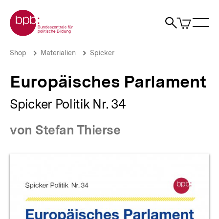
Direkt
Zur Startseite der bpb
zum
0
Artikel
Sho
Seiteninhalt
im
Naviga
Suche
springen
War
öffne
öffnen
öff
Pfadnavigation
Europäisches
Brotkrümelnavigation
Shop
Materialien
Spicker
Parlament
|
Europäisches Parlament
bpb.de
Spicker Politik Nr. 34
von Stefan Thierse
Produktvorschau