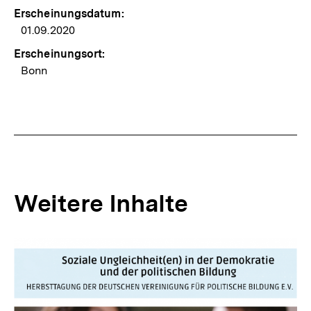
Erscheinungsdatum:
01.09.2020
Erscheinungsort:
Bonn
Weitere Inhalte
Inhaltskarousell
Inhaltskarussell
für
überspringen
weitere
Inhalte