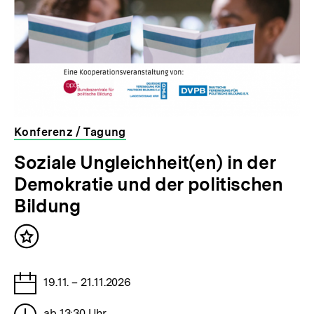
Konferenz / Tagung
veranstaltet
Soziale Ungleichheit(en) in der
von
Demokratie und der politischen
der
bpb
Bildung
Inhalt
merken
Tage
19.11. – 21.11.2026
Stunden
ab 13:30 Uhr