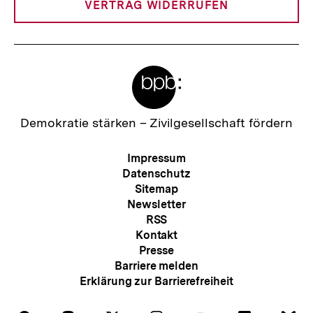
VERTRAG WIDERRUFEN
Meta-
Links
Zur
Demokratie stärken –
Zivilgesellschaft fördern
Startseite
der
Meta-
Impressum
bpb
Navigation
Datenschutz
Sitemap
Newsletter
RSS
Kontakt
Presse
Barriere melden
Erklärung zur Barrierefreiheit