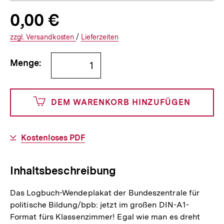
Allgemeine
Produktpreis:
0,00 €
0
zuzüglich
Informationen
€
Versandkosten
Interner
Informationen
zzgl.
zuzüglichen
Versandkosten
/
Interner
Informationen
Lieferzeiten
Link:
zu
Link:
zu
Bestellmenge
und
den
den
Menge:
angeben
0
DEM WARENKORB HINZUFÜGEN
Cents
Download-
Kostenloses PDF
Link:
Inhaltsbeschreibung
Das Logbuch-Wendeplakat der Bundeszentrale für
politische Bildung/bpb: jetzt im großen DIN-A1-
Format fürs Klassenzimmer! Egal wie man es dreht