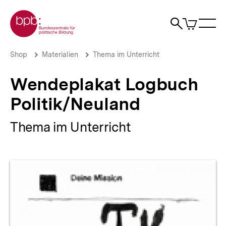
Direkt
Zur Startseite der bpb
zum
0
Artikel
Sho
Seiteninhalt
im
Naviga
Suche
springen
War
öffne
öffnen
öff
Pfadnavigation
Wendeplakat
Brotkrümelnavigation
Shop
Materialien
Thema im Unterricht
Logbuch
Politik/Neuland
Wendeplakat Logbuch
|
bpb.de
Politik/Neuland
Thema im Unterricht
Produktvorschau