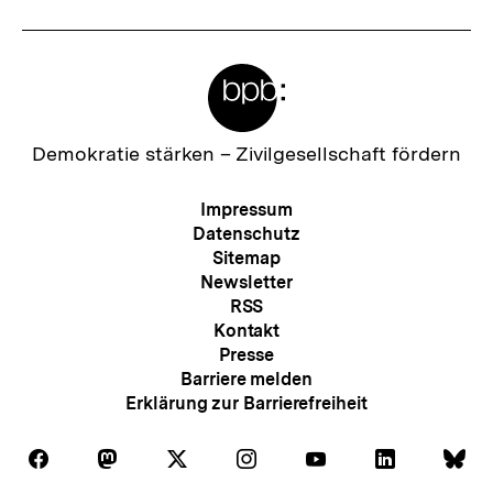
Meta-
Links
Zur
Demokratie stärken –
Zivilgesellschaft fördern
Startseite
der
Meta-
Impressum
bpb
Navigation
Datenschutz
Sitemap
Newsletter
RSS
Kontakt
Presse
Barriere melden
Erklärung zur Barrierefreiheit
Auf
Auf
Auf
Auf
Auf
Auf
Au
Folgen
Folgen
Folgen
Folgen
Folgen
Folgen
Fol
Facebook
Mastodon
X
Instagram
Youtube
LinkedIn
Bl
Sie
Sie
Sie
Sie
Sie
Sie
Sie