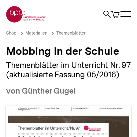
Direkt
Zur Startseite der bpb
zum
0
Artikel
Sho
Seiteninhalt
im
Naviga
Suche
springen
War
öffne
öffnen
öff
Pfadnavigation
Mobbing
Brotkrümelnavigation
Shop
Materialien
Themenblätter
in
der
Mobbing in der Schule
Schule
|
bpb.de
Themenblätter im Unterricht Nr. 97
(aktualisierte Fassung 05/2016)
von Günther Gugel
Produktvorschau