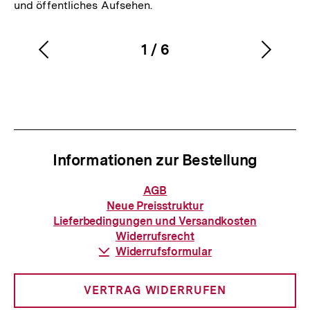
und öffentliches Aufsehen.
1
/
6
Vorherigen
Nächs
Karussellinhalt
von
Inhalt
Inhalt
anzeigen
anzei
Informationen zur Bestellung
Informationen
AGB
zur
Neue Preisstruktur
Bestellung
Lieferbedingungen und Versandkosten
Widerrufsrecht
Download-
Widerrufsformular
Link:
VERTRAG WIDERRUFEN