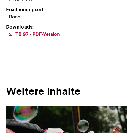
Erscheinungsort:
Bonn
Downloads:
Download-
TB 97 - PDF-Version
Link:
Weitere Inhalte
Inhaltskarousell
Inhaltskarussell
für
überspringen
weitere
Inhalte