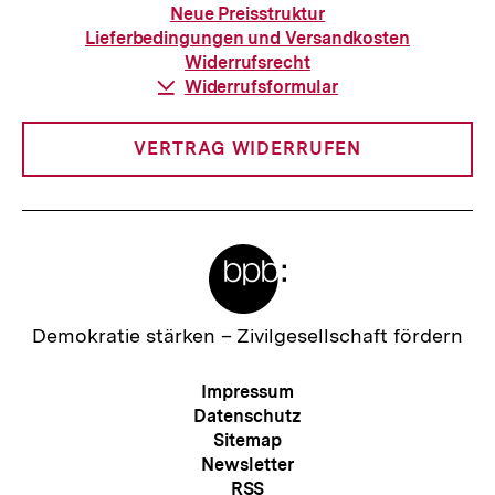
zur
Neue Preisstruktur
Bestellung
Lieferbedingungen und Versandkosten
Widerrufsrecht
Download-
Widerrufsformular
Link:
VERTRAG WIDERRUFEN
Meta-
Links
Zur
Demokratie stärken –
Zivilgesellschaft fördern
Startseite
der
Meta-
Impressum
bpb
Navigation
Datenschutz
Sitemap
Newsletter
RSS