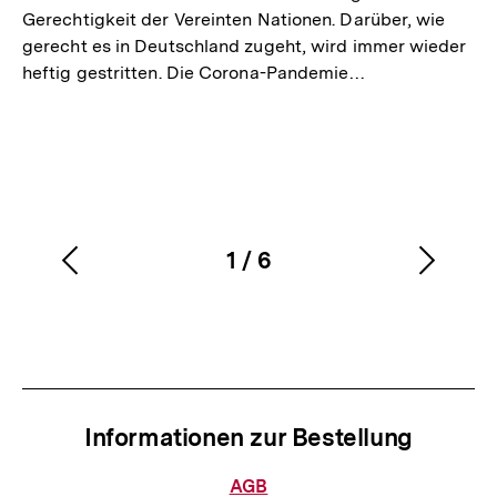
Gerechtigkeit der Vereinten Nationen. Darüber, wie
gerecht es in Deutschland zugeht, wird immer wieder
heftig gestritten. Die Corona-Pandemie…
1
/
6
Vorherigen
Nächs
Karussellinhalt
von
Inhalt
Inhalt
anzeigen
anzei
Informationen zur Bestellung
Informationen
AGB