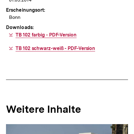
Erscheinungsort:
Bonn
Downloads:
Download-
TB 102 farbig - PDF-Version
Link:
Download-
TB 102 schwarz-weiß - PDF-Version
Link:
Weitere Inhalte
Inhaltskarousell
Inhaltskarussell
für
überspringen