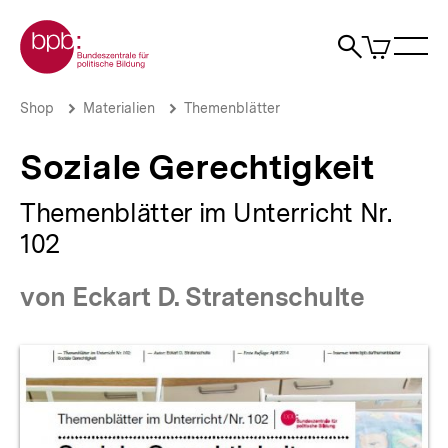
Direkt
Zur Startseite der bpb
zum
0
Artikel
Sho
Seiteninhalt
im
Naviga
Suche
springen
War
öffne
öffnen
öff
Pfadnavigation
Soziale
Brotkrümelnavigation
Shop
Materialien
Themenblätter
Gerechtigkeit
|
Soziale Gerechtigkeit
bpb.de
Themenblätter im Unterricht Nr.
102
von Eckart D. Stratenschulte
Produktvorschau