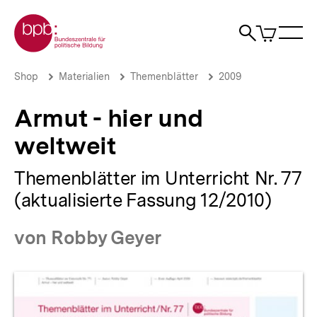
Direkt
Zur Startseite der bpb
zum
0
Artikel
Sho
Seiteninhalt
im
Naviga
Suche
springen
War
öffne
öffnen
öff
Pfadnavigation
Armut
Brotkrümelnavigation
Shop
Materialien
Themenblätter
2009
-
hier
Armut - hier und
und
weltweit
weltweit
|
bpb.de
Themenblätter im Unterricht Nr. 77
(aktualisierte Fassung 12/2010)
von Robby Geyer
Produktvorschau