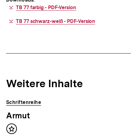
Download-
TB 77 farbig - PDF-Version
Link:
Download-
TB 77 schwarz-weiß - PDF-Version
Link:
Weitere Inhalte
Inhaltskarousell
Inhaltskarussell
Schriftenreihe
für
überspringen
Armut
weitere
Inhalte
Inhalt