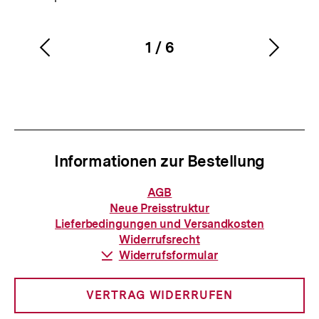
1
/
6
Vorherigen
Nächs
Karussellinhalt
von
Inhalt
Inhalt
anzeigen
anzei
Informationen zur Bestellung
Informationen
AGB
zur
Neue Preisstruktur
Bestellung
Lieferbedingungen und Versandkosten
Widerrufsrecht
Download-
Widerrufsformular
Link:
VERTRAG WIDERRUFEN