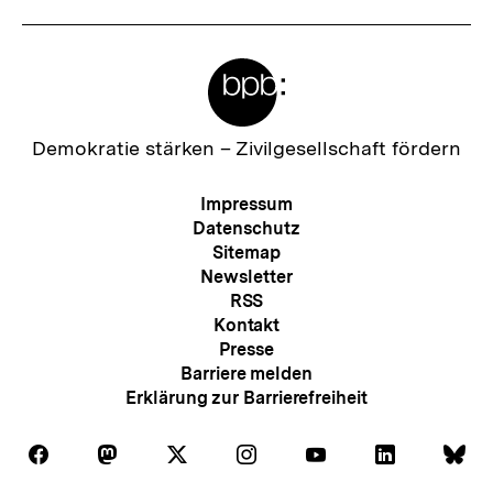
Meta-
Links
Zur
Demokratie stärken –
Zivilgesellschaft fördern
Startseite
der
Meta-
Impressum
bpb
Navigation
Datenschutz
Sitemap
Newsletter
RSS
Kontakt
Presse
Barriere melden
Erklärung zur Barrierefreiheit
Zum
Auf
Auf
Auf
Auf
Auf
Auf
Au
Folgen
Folgen
Folgen
Folgen
Folgen
Folgen
Fol
Seite
Facebook
Mastodon
X
Instagram
Youtube
LinkedIn
Bl
Sie
Sie
Sie
Sie
Sie
Sie
Sie