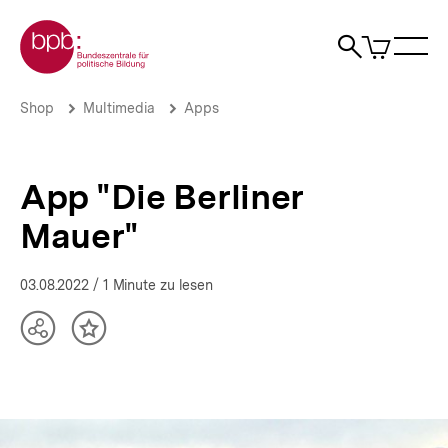
Direkt
Zur Startseite der bpb
zum
0
Artikel
Sho
Seiteninhalt
im
Naviga
Suche
springen
War
öffne
öffnen
öff
Pfadnavigation
App
Brotkrümelnavigation
Shop
Multimedia
Apps
"Die
Berliner
Mauer"
|
App "Die Berliner
bpb.de
Mauer"
03.08.2022
/ 1 Minute zu lesen
Teilen
Inhalt
Optionen
merken
anzeigen