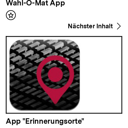
V
Wahl-O-Mat App
o
Inhalt
r
merken
Nächster Inhalt
h
e
r
i
g
e
r
I
n
h
a
N
App "Erinnerungsorte"
l