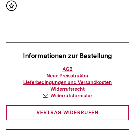
ä
t
Inhalt
c
merken
:
h
s
t
e
Informationen zur Bestellung
r
I
Informationen
AGB
zur
n
Neue Preisstruktur
Bestellung
Lieferbedingungen und Versandkosten
h
Widerrufsrecht
a
Download-
Widerrufsformular
Link:
l
t
VERTRAG WIDERRUFEN
: