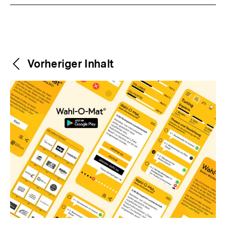
Weitere
Content-
Vorheriger Inhalt
Navigation
Inhalte