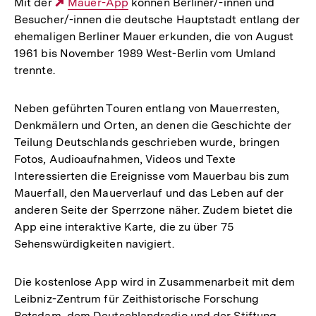
Mit der
Externer
Mauer-App
können Berliner/-innen und
Besucher/-innen die deutsche Hauptstadt entlang der
Link:
ehemaligen Berliner Mauer erkunden, die von August
1961 bis November 1989 West-Berlin vom Umland
trennte.
Neben geführten Touren entlang von Mauerresten,
Denkmälern und Orten, an denen die Geschichte der
Teilung Deutschlands geschrieben wurde, bringen
Fotos, Audioaufnahmen, Videos und Texte
Interessierten die Ereignisse vom Mauerbau bis zum
Mauerfall, den Mauerverlauf und das Leben auf der
anderen Seite der Sperrzone näher. Zudem bietet die
App eine interaktive Karte, die zu über 75
Sehenswürdigkeiten navigiert.
Die kostenlose App wird in Zusammenarbeit mit dem
Leibniz-Zentrum für Zeithistorische Forschung
Potsdam, dem Deutschlandradio und der Stiftung