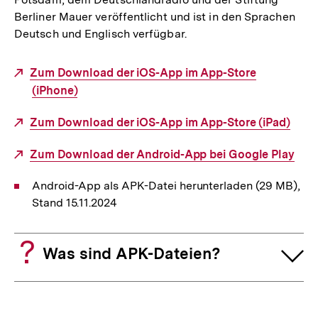
Berliner Mauer veröffentlicht und ist in den Sprachen
Deutsch und Englisch verfügbar.
Externer
Zum Download der iOS-App im App-Store
Link:
(iPhone)
Externer
Zum Download der iOS-App im App-Store (iPad)
Link:
Externer
Zum Download der Android-App bei Google Play
Link:
Android-App als APK-Datei herunterladen (29 MB),
Stand 15.11.2024
Was sind APK-Dateien?
Fussnoten